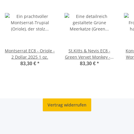
Montserrat EC8 - Oriole -
St.Kitts & Nevis EC8 -
Kon
2 Dollar 2025 1 oz.
Green Vervet Monkey - 2
Worl
Dollar 2025 - 1 oz.
83,30 €
*
83,30 €
*
Vertrag widerrufen