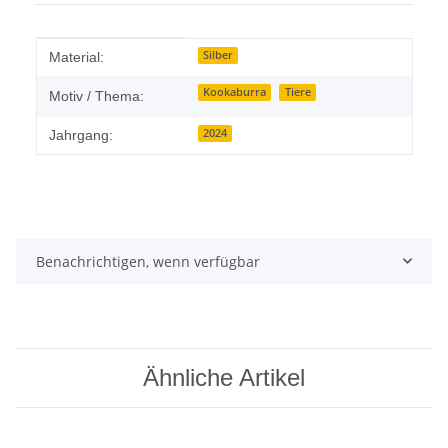
Produkteigenschaft
Wert
Silber
Material:
Kookaburra
Tiere
Motiv / Thema:
2024
Jahrgang:
Benachrichtigen, wenn verfügbar
Ähnliche Artikel