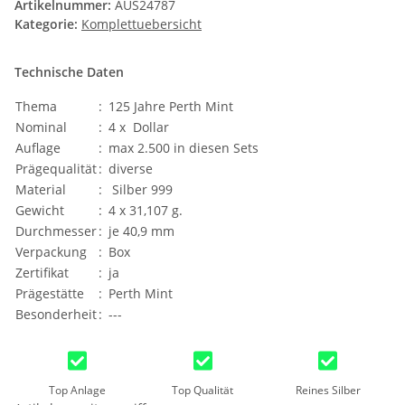
Artikelnummer:
AUS24787
Kategorie:
Komplettuebersicht
Technische Daten
Thema
:
125 Jahre Perth Mint
Nominal
:
4 x Dollar
Auflage
:
max 2.500 in diesen Sets
Prägequalität
:
diverse
Material
:
Silber 999
Gewicht
:
4 x 31,107 g.
Durchmesser
:
je 40,9 mm
Verpackung
:
Box
Zertifikat
:
ja
Prägestätte
:
Perth Mint
Besonderheit
:
---
Top Anlage
Top Qualität
Reines Silber