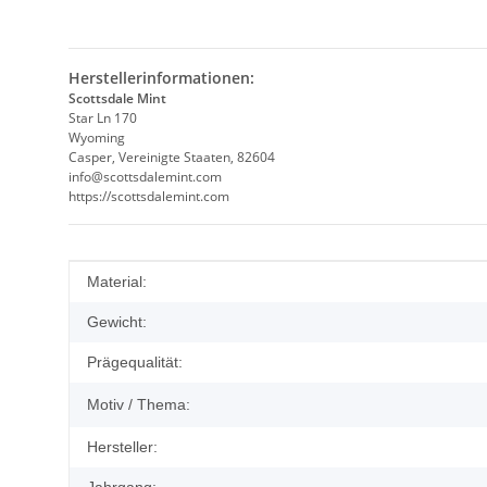
Herstellerinformationen:
Scottsdale Mint
Star Ln 170
Wyoming
Casper, Vereinigte Staaten, 82604
info@scottsdalemint.com
https://scottsdalemint.com
Produkteigenschaft
Wert
Material:
Gewicht:
Prägequalität:
Motiv / Thema:
Hersteller: