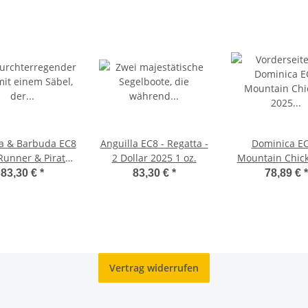
a & Barbuda EC8
Anguilla EC8 - Regatta -
Dominica EC
Runner & Pirate -
2 Dollar 2025 1 oz.
Mountain Chick
lar 2025 - 1 oz.
Dollar 2025 1
83,30 €
*
83,30 €
*
78,89 €
*
Vertrag widerrufen