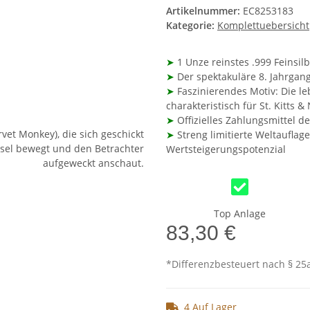
Artikelnummer:
EC8253183
Kategorie:
Komplettuebersicht
➤
1 Unze reinstes .999 Feinsil
➤
Der spektakuläre 8. Jahrgang
➤
Faszinierendes Motiv: Die l
charakteristisch für St. Kitts &
➤
Offizielles Zahlungsmittel d
➤
Streng limitierte Weltauflag
Wertsteigerungspotenzial
Top Anlage
83,30 €
*Differenzbesteuert nach § 25a
4 Auf Lager