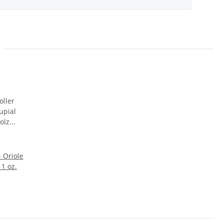
 Oriole
 1 oz.