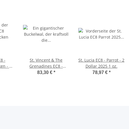
8 -
St. Vincent & The
St. Lucia EC8 - Parrot - 2
en - 2
Grenadines EC8 -
Dollar 2025 1 oz.
 oz.
Humpback Whale - 2
83,30 €
*
78,97 €
*
Dollar 2025 1 oz.