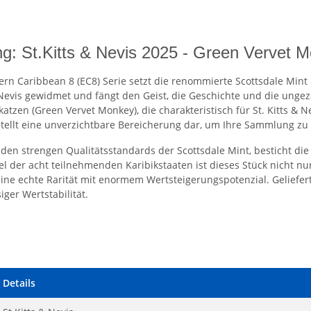
ng: St.Kitts & Nevis 2025 - Green Vervet M
rn Caribbean 8 (EC8) Serie setzt die renommierte Scottsdale Mint
 & Nevis gewidmet und fängt den Geist, die Geschichte und die ung
zen (Green Vervet Monkey), die charakteristisch für St. Kitts & 
tellt eine unverzichtbare Bereicherung dar, um Ihre Sammlung zu 
r den strengen Qualitätsstandards der Scottsdale Mint, besticht d
ttel der acht teilnehmenden Karibikstaaten ist dieses Stück nicht n
eine echte Rarität mit enormem Wertsteigerungspotenzial. Geliefer
iger Wertstabilität.
Details