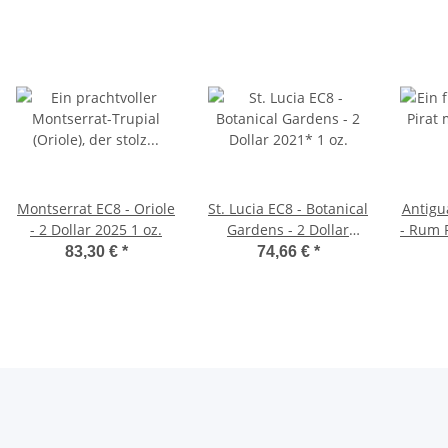
Montserrat EC8 - Oriole
St. Lucia EC8 - Botanical
Antigu
- 2 Dollar 2025 1 oz.
Gardens - 2 Dollar
- Rum 
2021* 1 oz.
2 Dol
83,30 €
*
74,66 €
*