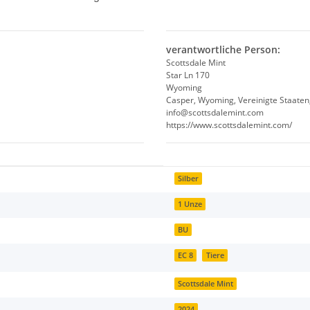
verantwortliche Person:
Scottsdale Mint
Star Ln 170
Wyoming
Casper, Wyoming, Vereinigte Staaten
info@scottsdalemint.com
https://www.scottsdalemint.com/
Silber
1 Unze
BU
EC 8
Tiere
Scottsdale Mint
2024