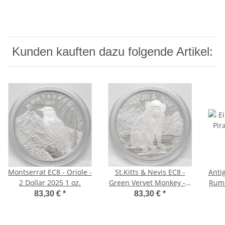
Kunden kauften dazu folgende Artikel:
Montserrat EC8 - Oriole -
St.Kitts & Nevis EC8 -
Anti
2 Dollar 2025 1 oz.
Green Vervet Monkey - 2
Rum 
Dollar 2025 - 1 oz.
D
83,30 €
*
83,30 €
*