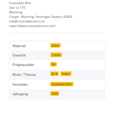
Scottsdale Mint
Star Ln 170
Wyoming
Casper, Wyoming, Vereinigte Staaten, 82604
info@scottsdalemint.com
https://www.scottsdalemint.com/
Produkteigenschaft
Wert
Silber
Material:
1 Unze
Gewicht:
BU
Prägequalität:
EC 8
Natur
Motiv / Thema:
Scottsdale Mint
Hersteller:
2024
Jahrgang: