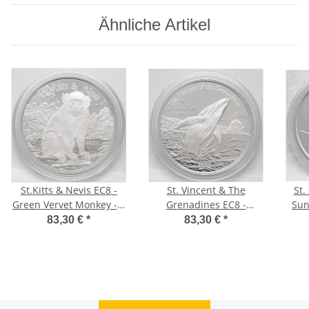
Ähnliche Artikel
St.Kitts & Nevis EC8 -
St. Vincent & The
St.
Green Vervet Monkey - 2
Grenadines EC8 -
Sun
Dollar 2025 - 1 oz.
Humpback Whale - 2
83,30 €
*
83,30 €
*
Dollar 2025 1 oz.