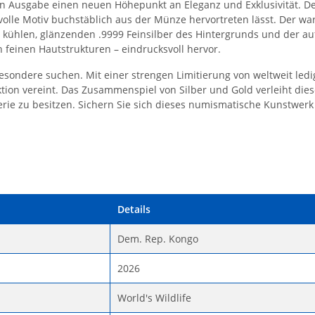
eten Ausgabe einen neuen Höhepunkt an Eleganz und Exklusivität. De
aftvolle Motiv buchstäblich aus der Münze hervortreten lässt. Der 
m kühlen, glänzenden .9999 Feinsilber des Hintergrunds und der a
n feinen Hautstrukturen – eindrucksvoll hervor.
Besondere suchen. Mit einer strengen Limitierung von weltweit ledi
ektion vereint. Das Zusammenspiel von Silber und Gold verleiht di
 Serie zu besitzen. Sichern Sie sich dieses numismatische Kunstwe
Details
Dem. Rep. Kongo
2026
World's Wildlife