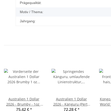
Prägequalität:
Motiv / Thema:
Jahrgang:
Australien 1 Dollar
Australien 1 Dollar
Kongo 
2026 - Brumby - 1oz -
2026 - Känguru (Perth
World´s
BU
Mint) 1oz
75,42 €
*
72,28 €
*