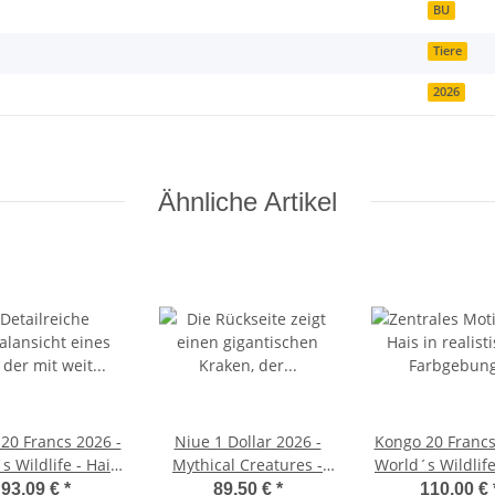
BU
Tiere
2026
Ähnliche Artikel
20 Francs 2026 -
Niue 1 Dollar 2026 -
Kongo 20 Francs
 Wildlife - Hai /
Mythical Creatures -
World´s Wildlife
Shark
Kraken - 1 oz. silber
Shark - color
93,09 €
*
89,50 €
*
110,00 €