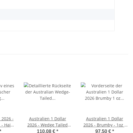
 2026 -
Australien 1 Dollar
Australien 1 Dollar
 - Hai /
2026 - Wedge Tailed
2026 - Brumby - 1oz -
iert
Eagle 1oz
Coloriert
*
110,08 €
*
97,50 €
*