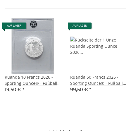
AUF LAGER
AUF LAGER
Ruanda 10 Francs 2026 -
Ruanda 50 Francs 2026 -
Sporting Ounce® - Fußball
Sporting Ounce® - Fußball 1
1/12 oz Silber
oz Silber
19,50 €
*
99,50 €
*