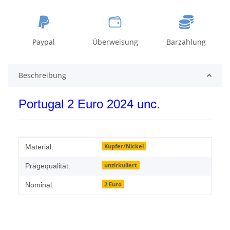
Paypal
Überweisung
Barzahlung
Beschreibung
Portugal 2 Euro 2024 unc.
Produkteigenschaft
Wert
Kupfer/Nickel
Material:
unzirkuliert
Prägequalität:
2 Euro
Nominal: