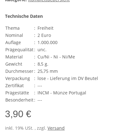
Technische Daten
Thema
:
Freiheit
Nominal
:
2 Euro
Auflage
:
1.000.000
Prägequalität
:
unc.
Material
:
Cu/Ni - Ni - Ni/Me
Gewicht
:
8,5 g.
Durchmesser
:
25,75 mm
Verpackung
:
lose - Lieferung im DV Beutel
Zertifikat
:
---
Prägestätte
:
INCM - Münze Portugal
Besonderheit
:
---
3,90 €
inkl. 19% USt. , zzgl.
Versand