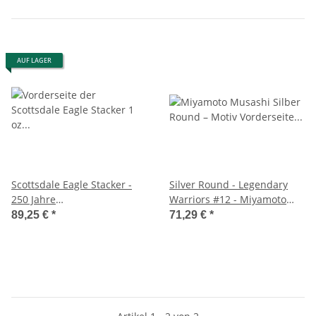
AUF LAGER
Scottsdale Eagle Stacker -
Silver Round - Legendary
250 Jahre
Warriors #12 - Miyamoto
Unabhängigkeitserklärung
Musashi Ag999 1 oz BU
89,25 €
*
71,29 €
*
USA 1 oz Silver Round