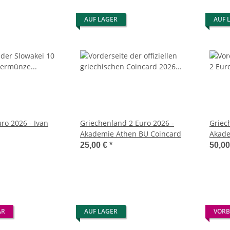
AUF LAGER
AUF 
ro 2026 - Ivan
Griechenland 2 Euro 2026 -
Griec
Akademie Athen BU Coincard
25,00 €
*
50,0
AR
AUF LAGER
VORB