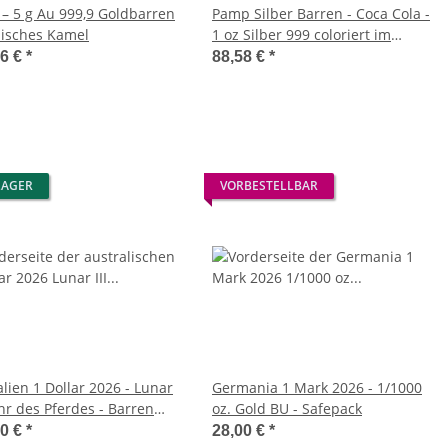
– 5 g Au 999,9 Goldbarren
Pamp Silber Barren - Coca Cola -
bisches Kamel
1 oz Silber 999 coloriert im
Blister
76 €
*
88,58 €
*
LAGER
VORBESTELLBAR
lien 1 Dollar 2026 - Lunar
Germania 1 Mark 2026 - 1/1000
Jahr des Pferdes - Barren
oz. Gold BU - Safepack
ert in Coincard
50 €
*
28,00 €
*