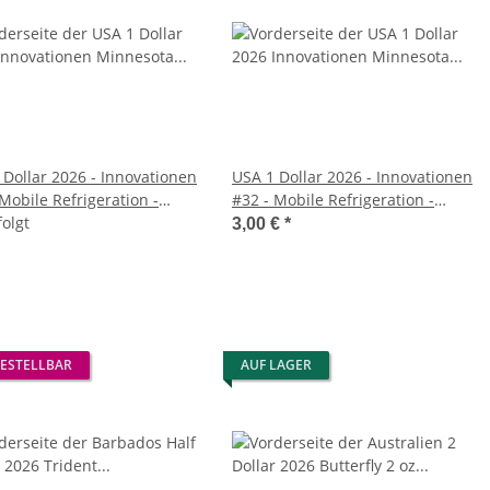
 Dollar 2026 - Innovationen
USA 1 Dollar 2026 - Innovationen
Mobile Refrigeration -
#32 - Mobile Refrigeration -
sota - D
folgt
Minnesota - P
3,00 €
*
ESTELLBAR
AUF LAGER