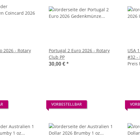
26 - Rotary
Portugal 2 Euro 2026 - Rotary
USA 1
Club PP
#32 - 
Minne
Preis 
30,00 €
*
AR
VORBESTELLBAR
VORB