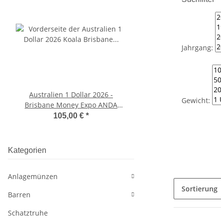
Jahrgang:
Australien 1 Dollar 2026 -
Ruanda 2027 10 RW F
Gewicht:
Brisbane Money Expo ANDA
Lunar - Jahr der Zieg
special - Koala
Unze Silber
105,00 €
*
17,50 €
*
Kategorien
Anlagemünzen
Sortierung
Barren
Schatztruhe