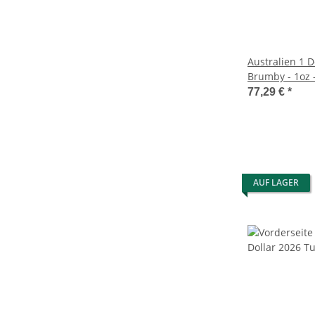
Australien 1 D
Brumby - 1oz 
77,29 €
*
AUF LAGER