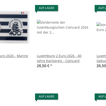
AUF LAGER
AUF 
Euro 2026 - Marine
Luxemburg 2 Euro 2026 - 40
Luxem
Jahre Karlspreis - Coincard
Gebur
Coinc
26,50 €
*
26,5
AUF LAGER
AUF 