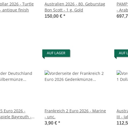
ollar 2026 - Turtle
Australien 2026 - 80. Geburstag
PAMP 
- antique finish
Bon Scott - 1 g. Gold
- Ara
150,00 €
*
697,
AUF LAGER
AUF 
5 Euro 2026 -
Frankreich 2 Euro 2026 - Marine
Austra
spiele Bayreuth -
- unc.
III - 
colori
3,90 €
*
112,