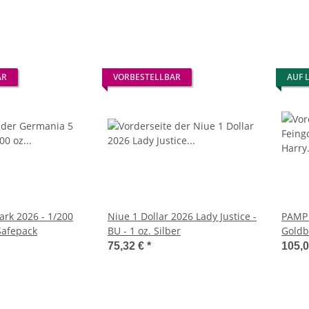
AR
VORBESTELLBAR
AUF 
rk 2026 - 1/200
Niue 1 Dollar 2026 Lady Justice -
PAMP 
Safepack
BU - 1 oz. Silber
Goldb
Potter
75,32 €
*
105,