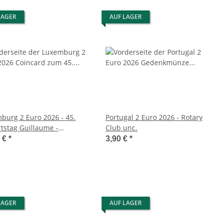
LAGER
AUF LAGER
burg 2 Euro 2026 - 45.
Portugal 2 Euro 2026 - Rotary
tstag Guillaume -
Club unc.
ard
0 €
*
3,90 €
*
LAGER
AUF LAGER