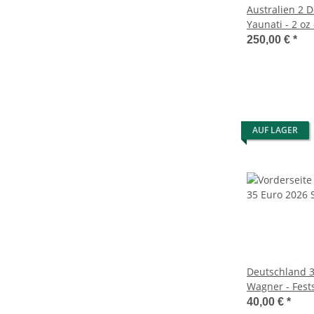
Australien 2 D
Yaunati - 2 oz 
250,00 €
*
AUF LAGER
Deutschland 3
Wagner - Fest
unc.*
40,00 €
*