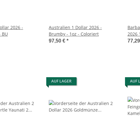
ollar 2026 -
Australien 1 Dollar 2026 -
Barba
- BU
Brumby - 1oz - Coloriert
2026 
97,50 €
*
77,2
AUF LAGER
AUF 