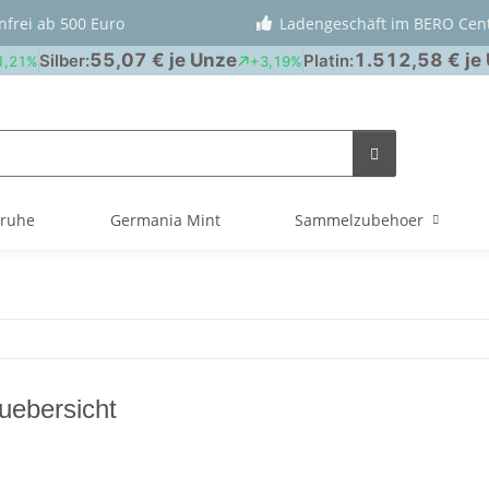
nfrei ab 500 Euro
Ladengeschäft im BERO Cen
truhe
Germania Mint
Sammelzubehoer
uebersicht