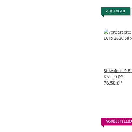
AUF LAGER
Slowakei 10 Eu
Krasko PP
76,50 €
*
VORBESTELLB