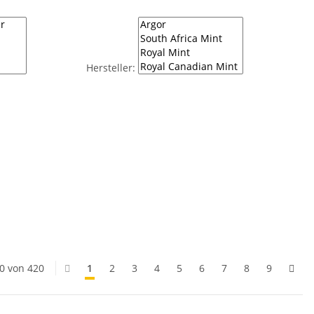
Hersteller:
50 von 420
1
2
3
4
5
6
7
8
9