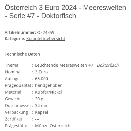
Österreich 3 Euro 2024 - Meereswelten
- Serie #7 - Doktorfisch
Artikelnummer:
OE24859
Kategorie:
Komplettuebersicht
Technische Daten
Thema
:
Leuchtende Meereswelten #7 :
Doktorfisch
Nominal
:
3 Euro
Auflage
:
65.000
Prägequalität
:
handgehoben
Material
:
Kupfer/Nickel
Gewicht
:
20 g.
Durchmesser
:
34 mm
Verpackung
:
Kapsel
Zertifikat
:
---
Prägestätte
:
Münze Österreich