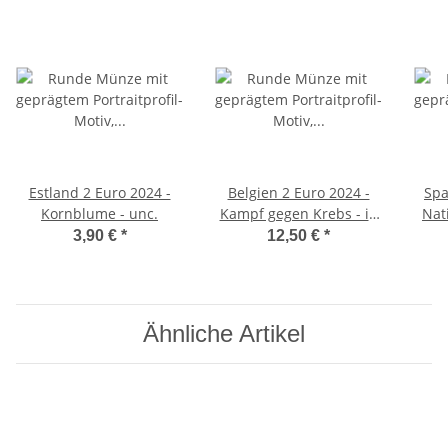
Estland 2 Euro 2024 -
Belgien 2 Euro 2024 -
Spa
Kornblume - unc.
Kampf gegen Krebs - in
Nat
niederl. Coincard
3,90 €
*
12,50 €
*
Ähnliche Artikel