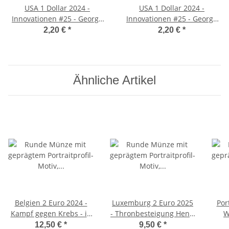
USA 1 Dollar 2024 -
USA 1 Dollar 2024 -
Innovationen #25 - George
Innovationen #25 - George
W. Carver - Missouri - P*
W. Carver - Missouri - D*
2,20 €
*
2,20 €
*
Ähnliche Artikel
Belgien 2 Euro 2024 -
Luxemburg 2 Euro 2025
Por
Kampf gegen Krebs - in
- Thronbesteigung Henri
W
franz. Coincard
- unc.
12,50 €
*
9,50 €
*