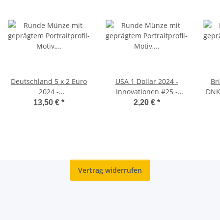
Deutschland 5 x 2 Euro
USA 1 Dollar 2024 -
Br
2024 -
Innovationen #25 -
DNK 
Paulskirchenverfassung
George W. Carver -
13,50 €
*
2,20 €
*
- ADFGJ*
Missouri - D*
Vertrag widerrufen