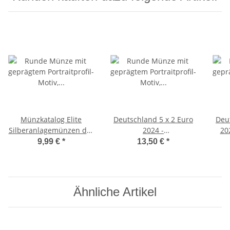
Münzkatalog Elite
Deutschland 5 x 2 Euro
Deu
Silberanlagemünzen der
2024 -
20
Welt 23/24
Paulskirchenverfassung
9,99 €
*
13,50 €
*
- ADFGJ*
Kö
Ähnliche Artikel