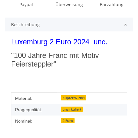
Paypal
Überweisung
Barzahlung
Beschreibung
Luxemburg 2 Euro 2024 unc.
"100 Jahre Franc mit Motiv
Feiersteppler"
Produkteigenschaft
Wert
Kupfer/Nickel
Material:
unzirkuliert
Prägequalität:
2 Euro
Nominal: