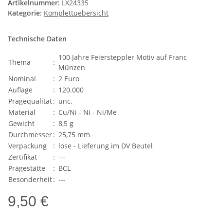
Artikelnummer:
LX24335
Kategorie:
Komplettuebersicht
Technische Daten
100 Jahre Feiersteppler Motiv auf Franc
Thema
:
Münzen
Nominal
:
2 Euro
Auflage
:
120.000
Prägequalität
:
unc.
Material
:
Cu/Ni - Ni - Ni/Me
Gewicht
:
8,5 g
Durchmesser
:
25,75 mm
Verpackung
:
lose - Lieferung im DV Beutel
Zertifikat
:
---
Prägestätte
:
BCL
Besonderheit
:
---
9,50 €