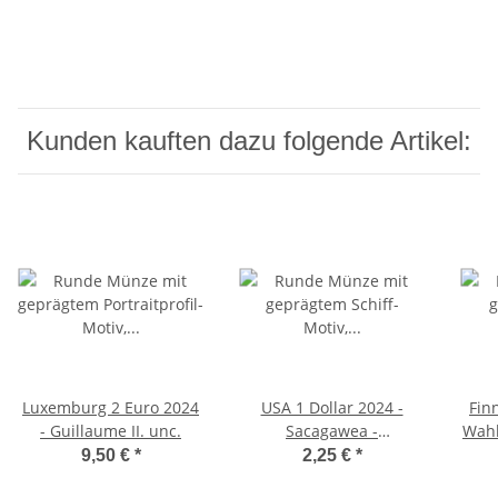
Kunden kauften dazu folgende Artikel:
Luxemburg 2 Euro 2024
USA 1 Dollar 2024 -
Fin
- Guillaume II. unc.
Sacagawea -
Wahl
Staatsbürger - D - unc.*
9,50 €
*
2,25 €
*