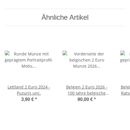
Ähnliche Artikel
Lettland 2 Euro 2024 -
Belgien 2 Euro 2026 -
Belg
Puzuris unc.
100 Jahre belgische
Rats
Eisenbahn - Reverse
3,90 €
*
90,00 €
*
Proof