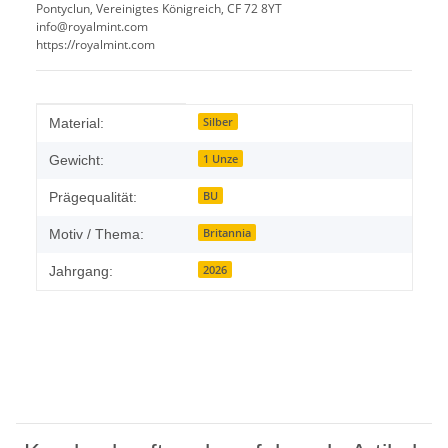
Pontyclun, Vereinigtes Königreich, CF 72 8YT
info@royalmint.com
https://royalmint.com
Produkteigenschaft
Wert
Silber
Material:
1 Unze
Gewicht:
BU
Prägequalität:
Britannia
Motiv / Thema:
2026
Jahrgang: