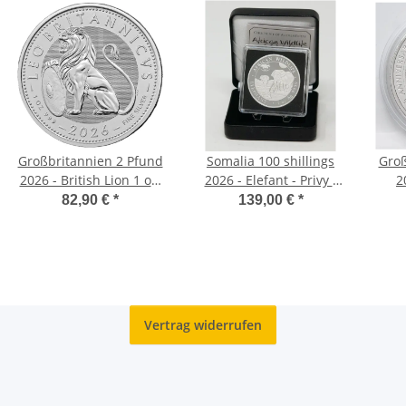
Großbritannien 2 Pfund
Somalia 100 shillings
Groß
2026 - British Lion 1 oz.
2026 - Elefant - Privy -
2
Silber
WMF Berlin
Amer
82,90 €
*
139,00 €
*
Vertrag widerrufen