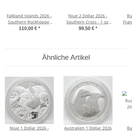
Falkland Islands 2026 -
Niue 2 Dollar 2026 -
Ru
Southern Rockhopper
Southern Cross - 1 oz.
Fran
Penguin - 1 Unze Silber
silber HighRelief
Unab
110,00 €
*
99,50 €
*
17
Ähnliche Artikel
Niue 1 Dollar 2026 -
Australien 1 Dollar 2026
Ru