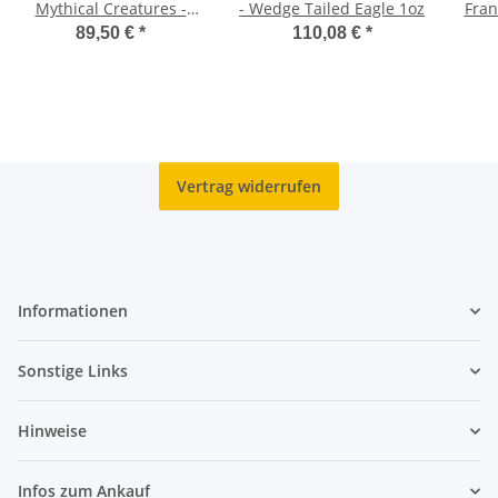
Mythical Creatures -
- Wedge Tailed Eagle 1oz
Fran
Kraken - 1 oz. silber
89,50 €
*
110,08 €
*
Vertrag widerrufen
Informationen
Sonstige Links
Hinweise
Infos zum Ankauf