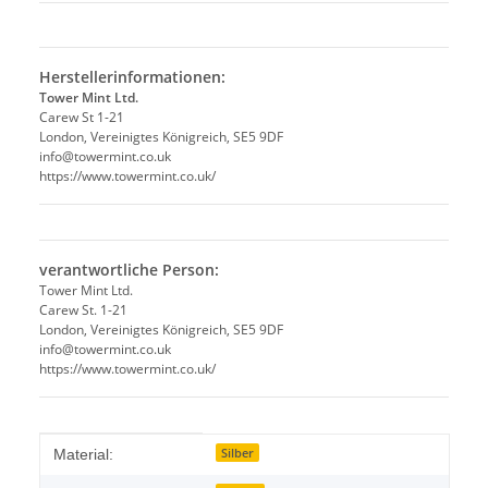
Herstellerinformationen:
Tower Mint Ltd.
Carew St 1-21
London, Vereinigtes Königreich, SE5 9DF
info@towermint.co.uk
https://www.towermint.co.uk/
verantwortliche Person:
Tower Mint Ltd.
Carew St. 1-21
London, Vereinigtes Königreich, SE5 9DF
info@towermint.co.uk
https://www.towermint.co.uk/
Produkteigenschaft
Wert
Silber
Material: