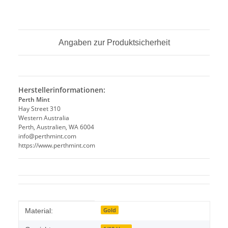
Angaben zur Produktsicherheit
Herstellerinformationen:
Perth Mint
Hay Street 310
Western Australia
Perth, Australien, WA 6004
info@perthmint.com
https://www.perthmint.com
Produkteigenschaft
Wert
Gold
Material: