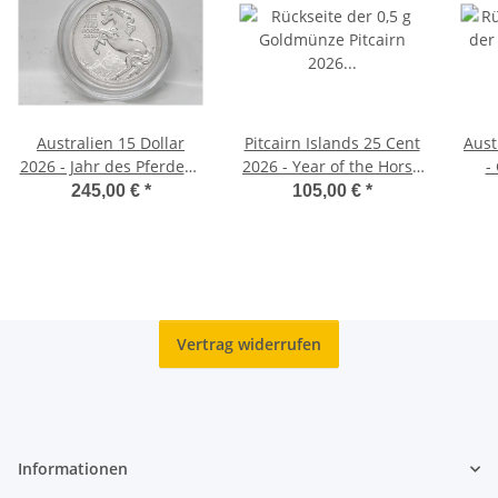
Australien 15 Dollar
Pitcairn Islands 25 Cent
Aust
2026 - Jahr des Pferdes -
2026 - Year of the Horse
-
1/10 oz. Platin
- 0,5 g Gold
Le
245,00 €
*
105,00 €
*
Vertrag widerrufen
Informationen