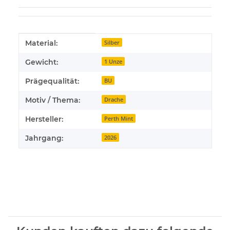
Produkteigenschaft
Wert
Material:
Silber
Gewicht:
1 Unze
Prägequalität:
BU
Motiv / Thema:
Drache
Hersteller:
Perth Mint
Jahrgang:
2026