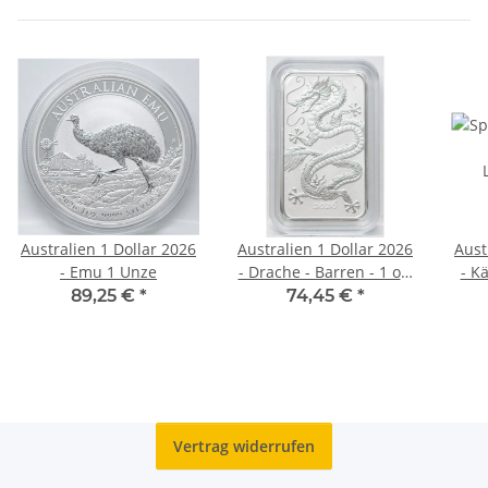
Australien 1 Dollar 2026
Australien 1 Dollar 2026
Aust
- Emu 1 Unze
- Drache - Barren - 1 oz.
- K
- Rectangular Dragon
89,25 €
*
74,45 €
*
Vertrag widerrufen