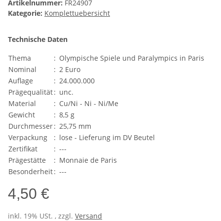
Artikelnummer:
FR24907
Kategorie:
Komplettuebersicht
Technische Daten
Thema
:
Olympische Spiele und Paralympics in Paris
Nominal
:
2 Euro
Auflage
:
24.000.000
Prägequalität
:
unc.
Material
:
Cu/Ni - Ni - Ni/Me
Gewicht
:
8,5 g
Durchmesser
:
25,75 mm
Verpackung
:
lose - Lieferung im DV Beutel
Zertifikat
:
---
Prägestätte
:
Monnaie de Paris
Besonderheit
:
---
4,50 €
inkl. 19% USt. , zzgl.
Versand