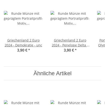
Griechenland 2 Euro
Griechenland 2 Euro
Por
2024 - Demokratie - unc
2024 - Penelope Delta -
Olym
unc
3,90 €
*
3,90 €
*
Ähnliche Artikel