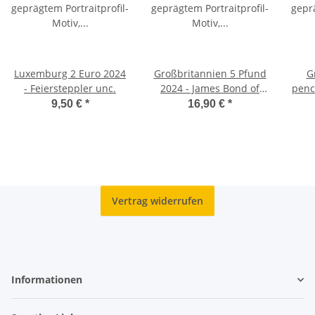
Luxemburg 2 Euro 2024
Großbritannien 5 Pfund
G
- Feiersteppler unc.
2024 - James Bond of
penc
The 2000´s BU
9,50 €
*
16,90 €
*
Vertrag widerrufen
Informationen