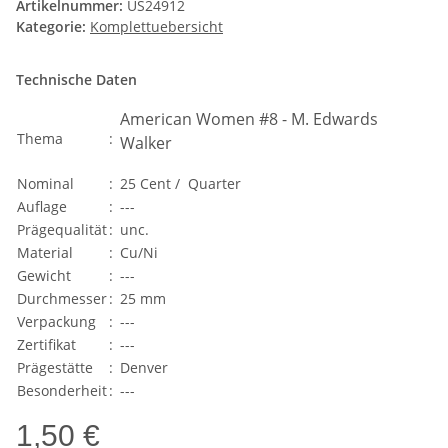
Artikelnummer:
US24912
Kategorie:
Komplettuebersicht
Technische Daten
American Women #8 - M. Edwards
Thema
:
Walker
Nominal
:
25 Cent / Quarter
Auflage
:
---
Prägequalität
:
unc.
Material
:
Cu/Ni
Gewicht
:
---
Durchmesser
:
25 mm
Verpackung
:
---
Zertifikat
:
---
Prägestätte
:
Denver
Besonderheit
:
---
1,50 €