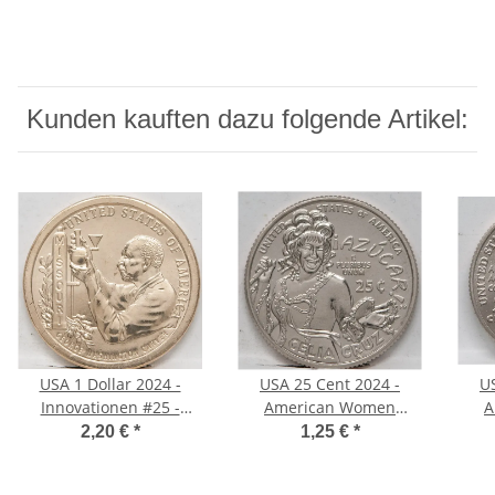
Kunden kauften dazu folgende Artikel:
USA 1 Dollar 2024 -
USA 25 Cent 2024 -
U
Innovationen #25 -
American Women
A
George W. Carver -
Quarter #9 - Celia Cruz -
Quar
2,20 €
*
1,25 €
*
Missouri - D*
D*