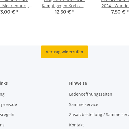
- Mecklenburg-
Kampf gegen Krebs - in
2024 - Wunde
rpommern -
niederl. Coincard
Insekten #8
3,00 €
*
12,50 €
*
7,50 €
*
igsstuhl - G*
Hirschkäfe
Vertrag widerrufen
inks
Hinweise
ing
Ladenoeffnungszeiten
-preis.de
Sammelservice
sregeln
Zusatzbestellung / Sammelserv
uns
Kontakt