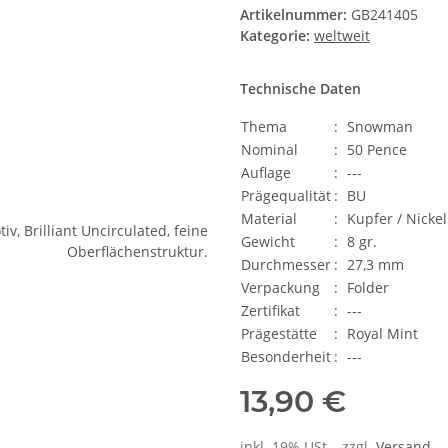
Artikelnummer:
GB241405
Kategorie:
weltweit
Technische Daten
Thema
:
Snowman
Nominal
:
50 Pence
Auflage
:
---
Prägequalität
:
BU
Material
:
Kupfer / Nickel
Gewicht
:
8 gr.
Durchmesser
:
27,3 mm
Verpackung
:
Folder
Zertifikat
:
---
Prägestätte
:
Royal Mint
Besonderheit
:
---
13,90 €
inkl. 19% USt. , zzgl.
Versand