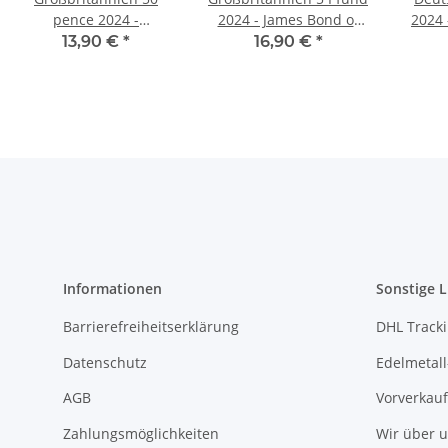
pence 2024 -
2024 - James Bond of
2024 
Dinosaurier -
The 2010´s BU
Vo
13,90 €
*
16,90 €
*
Stegosaurus BU
Kön
Informationen
Sonstige L
Barrierefreiheitserklärung
DHL Track
Datenschutz
Edelmetall
AGB
Vorverkauf
Zahlungsmöglichkeiten
Wir über 