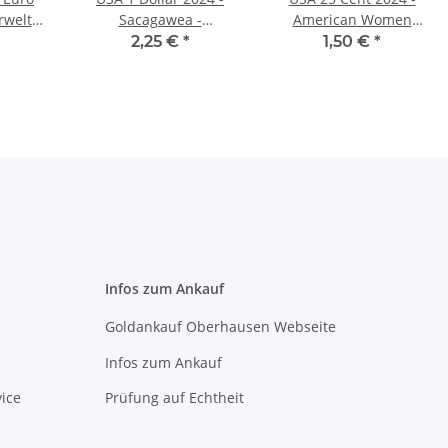
rwelt
Sacagawea -
American Women
 -
Staatsbürger - P - unc.*
Quarter #8 - M.
2,25 €
*
1,50 €
*
r*
Edwards Walker - D*
Infos zum Ankauf
Goldankauf Oberhausen Webseite
Infos zum Ankauf
ice
Prüfung auf Echtheit