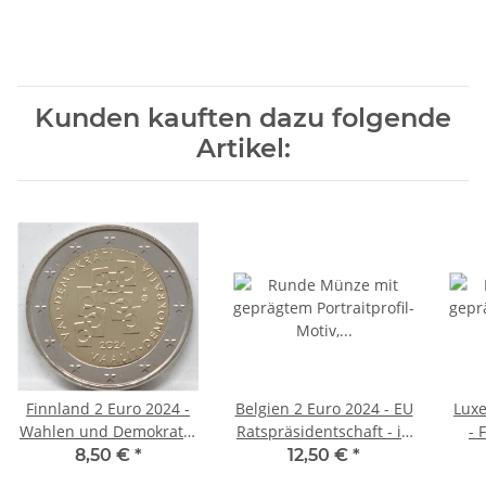
Kunden kauften dazu folgende
Artikel:
Finnland 2 Euro 2024 -
Belgien 2 Euro 2024 - EU
Lux
Wahlen und Demokratie
Ratspräsidentschaft - in
- 
unc.
niederl. Coincard
8,50 €
*
12,50 €
*