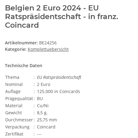
Belgien 2 Euro 2024 - EU
Ratspräsidentschaft - in franz.
Coincard
Artikelnummer:
BE24256
Kategorie:
Komplettuebersicht
Technische Daten
Thema
:
EU Ratspräsidentschaft
Nominal
:
2 Euro
Auflage
:
125.000 in Coincards
Prägequalität
:
BU
Material
:
Cu/Ni
Gewicht
:
8,5 g.
Durchmesser
:
25,75 mm
Verpackung
:
Coincard
Zertifikat
:
---