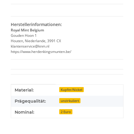
Herstellerinformationen:
Royal Mint Belgium
Gouden Hoon 1
Houten, Niederlande, 3991 CX
klantenservice@knm.nl
https://www.herdenkingsmunten.be/
Produkteigenschaft
Wert
Material:
Kupfer/Nickel
Prägequalität:
unzirkuliert
Nominal:
2 Euro