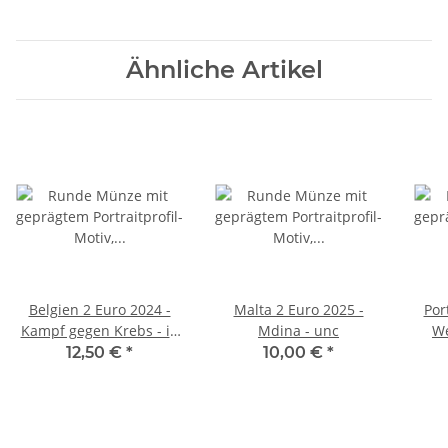
Ähnliche Artikel
Belgien 2 Euro 2024 -
Malta 2 Euro 2025 -
Por
Kampf gegen Krebs - in
Mdina - unc
We
franz. Coincard
12,50 €
*
10,00 €
*