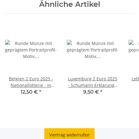
Ähnliche Artikel
Belgien 2 Euro 2025 -
Luxemburg 2 Euro 2025
Let
Nationallotterie - in
- Schumann Erklärung -
franz. Coincard
unc.
12,50 €
*
9,50 €
*
Vertrag widerrufen