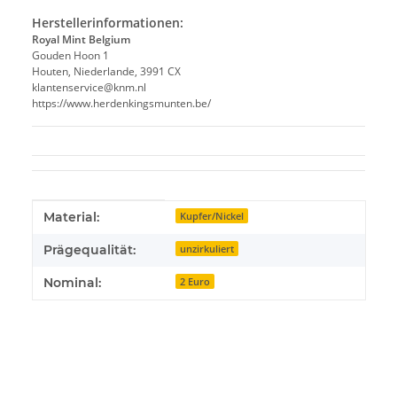
Herstellerinformationen:
Royal Mint Belgium
Gouden Hoon 1
Houten, Niederlande, 3991 CX
klantenservice@knm.nl
https://www.herdenkingsmunten.be/
Produkteigenschaft
Wert
Material:
Kupfer/Nickel
Prägequalität:
unzirkuliert
Nominal:
2 Euro