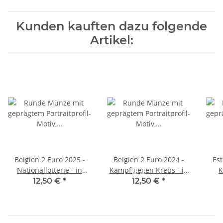
Kunden kauften dazu folgende
Artikel:
Belgien 2 Euro 2025 -
Belgien 2 Euro 2024 -
Est
Nationallotterie - in
Kampf gegen Krebs - in
K
franz. Coincard
niederl. Coincard
12,50 €
*
12,50 €
*