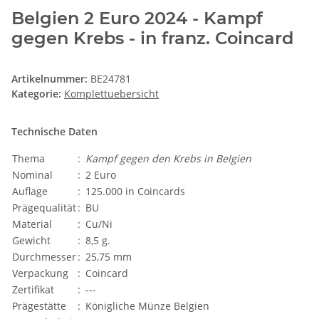
Belgien 2 Euro 2024 - Kampf
gegen Krebs - in franz. Coincard
Artikelnummer:
BE24781
Kategorie:
Komplettuebersicht
Technische Daten
Thema
:
Kampf gegen den Krebs in Belgien
Nominal
:
2 Euro
Auflage
:
125.000 in Coincards
Prägequalität
:
BU
Material
:
Cu/Ni
Gewicht
:
8,5 g.
Durchmesser
:
25,75 mm
Verpackung
:
Coincard
Zertifikat
:
---
Prägestätte
:
Königliche Münze Belgien