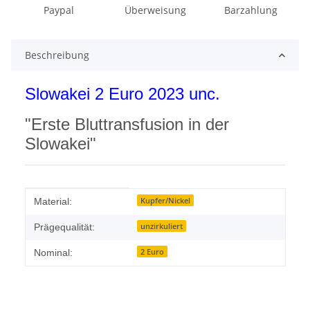
Paypal
Überweisung
Barzahlung
Beschreibung
Slowakei 2 Euro 2023 unc.
"Erste Bluttransfusion in der
Slowakei"
Produkteigenschaft
Wert
Kupfer/Nickel
Material:
unzirkuliert
Prägequalität:
2 Euro
Nominal: