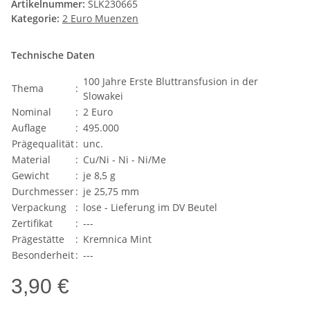
Artikelnummer:
SLK230665
Kategorie:
2 Euro Muenzen
Technische Daten
100 Jahre Erste Bluttransfusion in der
Thema
:
Slowakei
Nominal
:
2 Euro
Auflage
:
495.000
Prägequalität
:
unc.
Material
:
Cu/Ni - Ni - Ni/Me
Gewicht
:
je 8,5 g
Durchmesser
:
je 25,75 mm
Verpackung
:
lose - Lieferung im DV Beutel
Zertifikat
:
---
Prägestätte
:
Kremnica Mint
Besonderheit
:
---
3,90 €