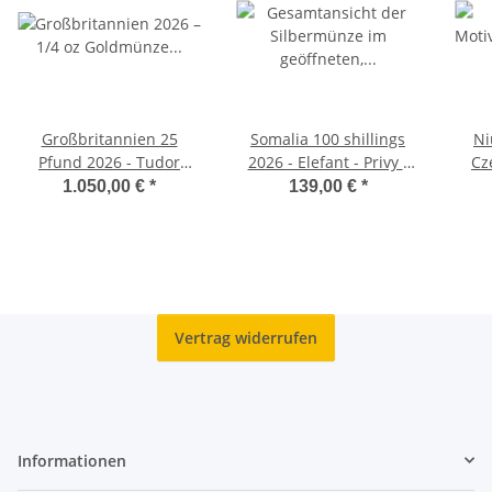
Großbritannien 25
Somalia 100 shillings
Ni
Pfund 2026 - Tudor
2026 - Elefant - Privy -
Cz
Beasts - The Royal
WMF Berlin
1.050,00 €
*
139,00 €
*
Dragon 1/4 oz. Gold
Vertrag widerrufen
Informationen