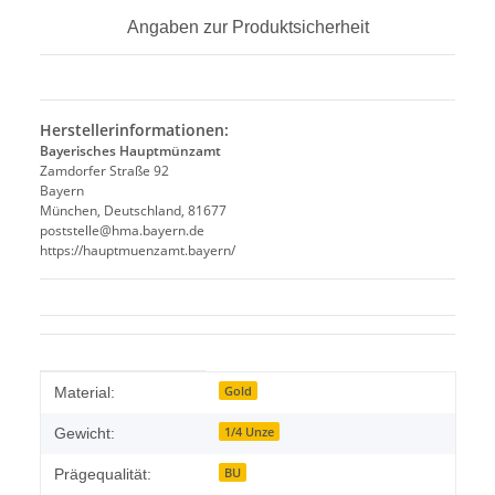
Angaben zur Produktsicherheit
Herstellerinformationen:
Bayerisches Hauptmünzamt
Zamdorfer Straße 92
Bayern
München, Deutschland, 81677
poststelle@hma.bayern.de
https://hauptmuenzamt.bayern/
Produkteigenschaft
Wert
Gold
Material:
1/4 Unze
Gewicht:
BU
Prägequalität: