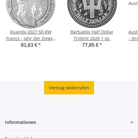
Ruanda 2027 50 RW
Barbados Half Dollar
Aust
Francs - Jahr der Ziege -
Trident 2026 1 oz.
- Dr
1 Unze Silber
- R
81,63 €
*
77,85 €
*
Vertrag widerrufen
Informationen