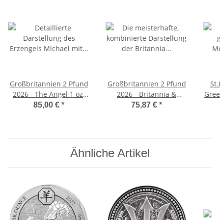
Großbritannien 2 Pfund
Großbritannien 2 Pfund
St.
2026 - The Angel 1 oz.
2026 - Britannia &
Gree
Silber
Liberty 1 oz. Silber
D
85,00 €
*
75,87 €
*
Ähnliche Artikel