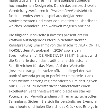
majestätischen Tieres in einem atemberaubenden,
hochmodernen Design ein. Durch das anspruchsvolle
Veredelungsverfahren in
Reverse Proof
entsteht ein
faszinierendes Wechselspiel aus tiefglänzenden
Motivelementen und einer edel mattierten Oberfläche,
welches Sammleraugen weltweit magisch anzieht.
Die filigrane Motivseite (Obverse) präsentiert ein
kraftvoll aufsteigendes Pferd in detailverliebter
Reliefprägung, umrahmt von der Inschrift „YEAR OF THE
HORSE“, dem Ausgabejahr „2026“ sowie den
Spezifikationen „1 OZ FINE SILVER 999.9“. Ergänzt wird
die Szenerie durch das traditionelle chinesische
Schriftzeichen für das Pferd. Auf der Wertseite
(Reverse) prangt das stolze offizielle Siegel der National
Bank of Rwanda (BNR) in perfekter Detailtiefe. Dank
einer weltweit streng reglementierten Limitierung von
nur 10.000 Stück besitzt dieser Silberschatz einen
exzellenten Seltenheitswert und bietet ein starkes
Potenzial zur Vervollständigung Ihrer anspruchsvollen
Sammlung. Sichern Sie sich Ihr persönliches Exemplar
noch heute und holen Sie sich das Glück des Erfolgs in