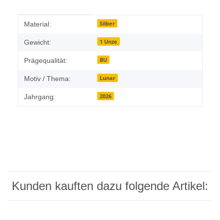
Produkteigenschaft
Wert
Silber
Material:
1 Unze
Gewicht:
BU
Prägequalität:
Lunar
Motiv / Thema:
2026
Jahrgang:
Kunden kauften dazu folgende Artikel: