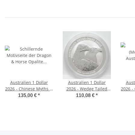
Australien 1 Dollar
Australien 1 Dollar
Aust
2026 - Chinese Myths &
2026 - Wedge Tailed
2026 -
Legends - Dragon &
Eagle 1oz
Lege
135,00 €
*
110,08 €
*
Horse - Opalite in
Coincard