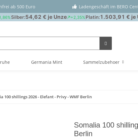
nfrei ab 500 Euro
Ladengeschäft im BERO Cen
truhe
Germania Mint
Sammelzubehoer
a 100 shillings 2026 - Elefant - Privy - WMF Berlin
Somalia 100 shillin
Berlin