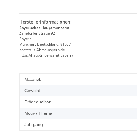
Herstellerinformationen:
Bayerisches Hauptmünzamt
Zamdorfer Straße 92
Bayern
München, Deutschland, 81677
poststelle@hma.bayern.de
https://hauptmuenzamt.bayern/
Produkteigenschaft
Wert
Material:
Gewicht:
Prägequalität:
Motiv / Thema:
Jahrgang: