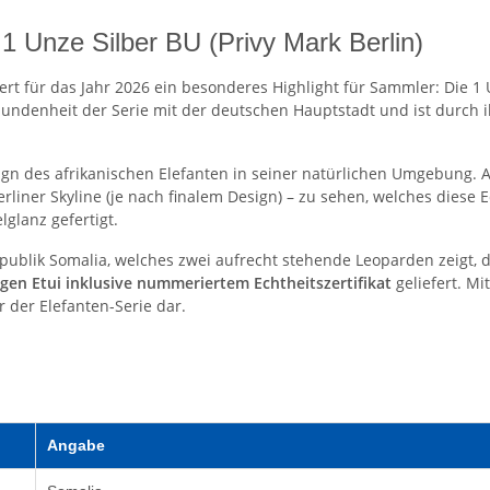
 1 Unze Silber BU (Privy Mark Berlin)
ert für das Jahr 2026 ein besonderes Highlight für Sammler: Die 1
ndenheit der Serie mit der deutschen Hauptstadt und ist durch ih
sign des afrikanischen Elefanten in seiner natürlichen Umgebung. 
erliner Skyline (je nach finalem Design) – zu sehen, welches dies
glanz gefertigt.
ublik Somalia, welches zwei aufrecht stehende Leoparden zeigt, di
gen Etui inklusive nummeriertem Echtheitszertifikat
geliefert. Mi
r der Elefanten-Serie dar.
Angabe