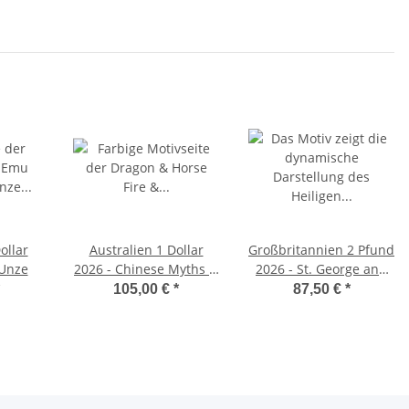
ollar
Australien 1 Dollar
Großbritannien 2 Pfund
- Emu 1 Unze
2026 - Chinese Myths &
2026 - St. George and
Legends - Dragon &
the Dragon 1 oz. Silber
105,00 €
*
87,50 €
*
Horse - Fire & Earth in
Kapsel