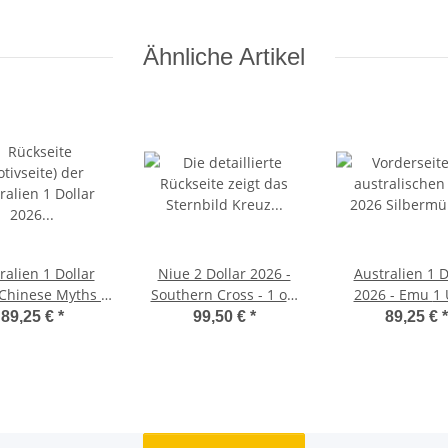
Ähnliche Artikel
ralien 1 Dollar
Niue 2 Dollar 2026 -
Australien 1 D
 Chinese Myths &
Southern Cross - 1 oz.
2026 
nds - Dragon &
silber HighRelief
89,25 €
*
99,50 €
*
89,25 €
*
Horse