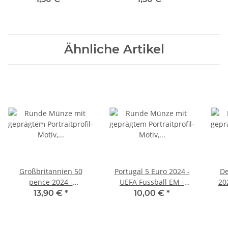
Walker - D*
Walker - P*
Ähnliche Artikel
Großbritannien 50
Portugal 5 Euro 2024 -
De
pence 2024 -
UEFA Fussball EM -
20
Dinosaurier -
Cu/Ni unc.
13,90 €
*
10,00 €
*
Stegosaurus BU