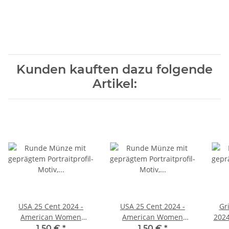
Kunden kauften dazu folgende
Artikel:
USA 25 Cent 2024 -
USA 25 Cent 2024 -
Gr
American Women
American Women
2024
Quarter #8 - M. Edwards
Quarter #8 - M. Edwards
1,50 €
*
1,50 €
*