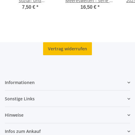
Sozial- und
Meereswelten - Serie #2
2023
Gesundheitsdienste
- Schwellhai
7,50 €
*
16,50 €
*
unc.
Vertrag widerrufen
Informationen
Sonstige Links
Hinweise
Infos zum Ankauf