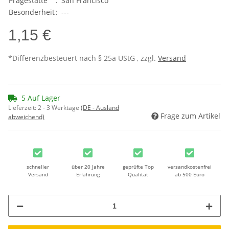
Prägestätte
:
San Francisco
Besonderheit
:
---
1,15 €
*Differenzbesteuert nach § 25a UStG , zzgl.
Versand
5 Auf Lager
Lieferzeit:
2 - 3 Werktage
(DE - Ausland
Frage zum Artikel
abweichend)
schneller
über 20 Jahre
geprüfte Top
versandkostenfrei
Versand
Erfahrung
Qualität
ab 500 Euro