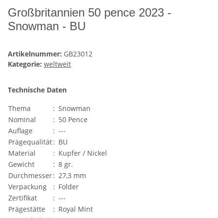
Großbritannien 50 pence 2023 -
Snowman - BU
Artikelnummer:
GB23012
Kategorie:
weltweit
Technische Daten
Thema
:
Snowman
Nominal
:
50 Pence
Auflage
:
---
Prägequalität
:
BU
Material
:
Kupfer / Nickel
Gewicht
:
8 gr.
Durchmesser
:
27,3 mm
Verpackung
:
Folder
Zertifikat
:
---
Prägestätte
:
Royal Mint