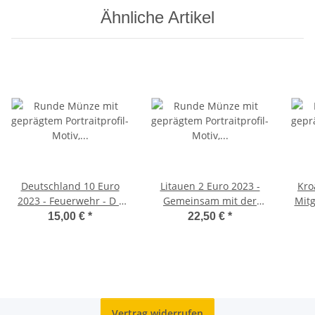
Ähnliche Artikel
Deutschland 10 Euro
Litauen 2 Euro 2023 -
Kro
2023 - Feuerwehr - D -
Gemeinsam mit der
Mitg
unc.*
Ukraine - BU Coincard
15,00 €
*
22,50 €
*
Vertrag widerrufen