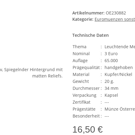
Artikelnummer:
OE230882
Kategorie:
Euromuenzen sonst
Technische Daten
Thema
:
Leuchtende Me
Nominal
:
3 Euro
Auflage
:
65.000
Prägequalität
:
handgehoben
Material
:
Kupfer/Nickel
Gewicht
:
20 g.
Durchmesser
:
34 mm
Verpackung
:
Kapsel
Zertifikat
:
---
Prägestätte
:
Münze Österre
Besonderheit
:
---
16,50 €