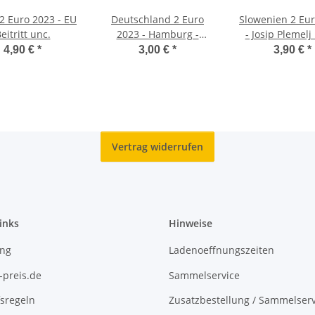
 2 Euro 2023 - EU
Deutschland 2 Euro
Slowenien 2 Eu
eitritt unc.
2023 - Hamburg -
- Josip Plemelj
Elbphilharmonie - D*
4,90 €
*
3,00 €
*
3,90 €
*
Vertrag widerrufen
inks
Hinweise
ing
Ladenoeffnungszeiten
-preis.de
Sammelservice
sregeln
Zusatzbestellung / Sammelserv