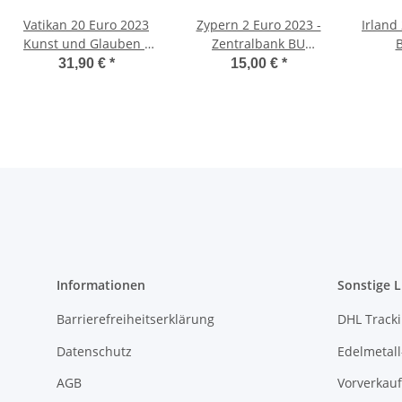
Vatikan 20 Euro 2023
Zypern 2 Euro 2023 -
Irland
Kunst und Glauben -
Zentralbank BU
B
Die Erschaffung des
Coincard
31,90 €
*
15,00 €
*
Menschen - Kupfer -
unc.
Informationen
Sonstige L
Barrierefreiheitserklärung
DHL Track
Datenschutz
Edelmetall
AGB
Vorverkauf