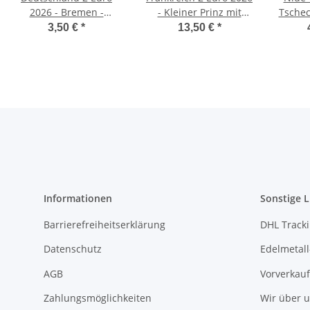
2026 - Bremen -
- Kleiner Prinz mit
Tschec
Klimahaus
Flugzeug - BU
3,50 €
*
13,50 €
*
Bremerhaven - J*
Informationen
Sonstige L
Barrierefreiheitserklärung
DHL Track
Datenschutz
Edelmetall
AGB
Vorverkauf
Zahlungsmöglichkeiten
Wir über 