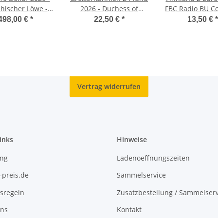
hischer Löwe - 5
2026 - Duchess of
FBC Radio BU C
oz. silber
Hamilton Cu/Ni
- finnische Ve
498,00 €
*
22,50 €
*
13,50 €
*
Vertrag widerrufen
inks
Hinweise
ing
Ladenoeffnungszeiten
-preis.de
Sammelservice
sregeln
Zusatzbestellung / Sammelserv
uns
Kontakt