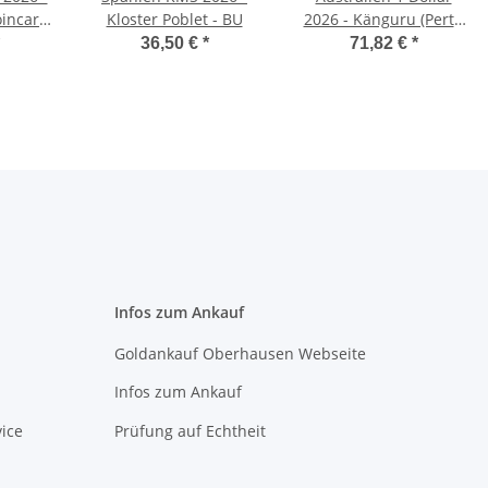
oincard
Kloster Poblet - BU
2026 - Känguru (Perth
rsion
Mint) 1oz
36,50 €
*
71,82 €
*
Infos zum Ankauf
Goldankauf Oberhausen Webseite
Infos zum Ankauf
ice
Prüfung auf Echtheit