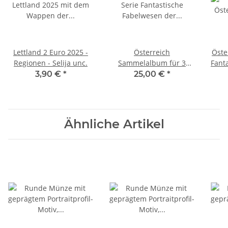
Lettland 2 Euro 2025 -
Österreich
Öste
Regionen - Selija unc.
Sammelalbum für 3
Fant
Euro Serie - Fantastische
#2
3,90 €
*
25,00 €
*
Fabelwesen
Ähnliche Artikel