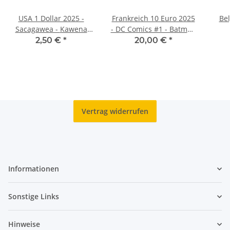
USA 1 Dollar 2025 -
Frankreich 10 Euro 2025
Bel
Sacagawea - Kawena
- DC Comics #1 - Batman
Pukui - D - unc.
- in Originablister
Fr
2,50 €
*
20,00 €
*
n
Vertrag widerrufen
Informationen
Sonstige Links
Hinweise