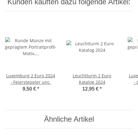
Kunden kauften dazu folgende Artikel:
Luxemburg 2 Euro 2024
Leuchtturm 2 Euro
Lux
- Feiersteppler unc.
Katalog 2024
- 
9,50 €
*
12,95 €
*
Ähnliche Artikel