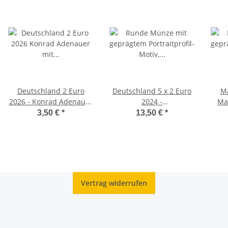
Deutschland 2 Euro
Deutschland 5 x 2 Euro
Ma
2026 - Konrad Adenauer
2024 -
Ma
- D*
Paulskirchenverfassung
3,50 €
*
13,50 €
*
- ADFGJ*
Vertrag widerrufen