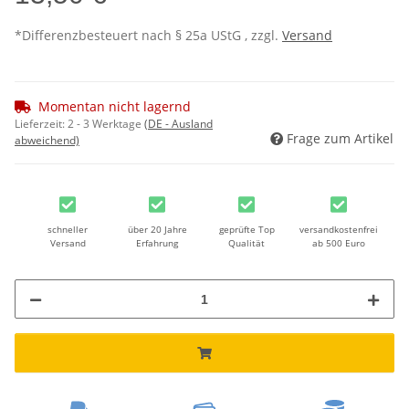
*Differenzbesteuert nach § 25a UStG , zzgl.
Versand
Momentan nicht lagernd
Lieferzeit:
2 - 3 Werktage
(DE - Ausland
Frage zum Artikel
abweichend)
schneller
über 20 Jahre
geprüfte Top
versandkostenfrei
Versand
Erfahrung
Qualität
ab 500 Euro