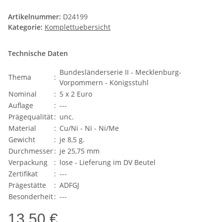
Artikelnummer:
D24199
Kategorie:
Komplettuebersicht
Technische Daten
Bundesländerserie II - Mecklenburg-
Thema
:
Vorpommern - Königsstuhl
Nominal
:
5 x 2 Euro
Auflage
:
---
Prägequalität
:
unc.
Material
:
Cu/Ni - Ni - Ni/Me
Gewicht
:
je 8,5 g.
Durchmesser
:
je 25,75 mm
Verpackung
:
lose - Lieferung im DV Beutel
Zertifikat
:
---
Prägestätte
:
ADFGJ
Besonderheit
:
---
13,50 €