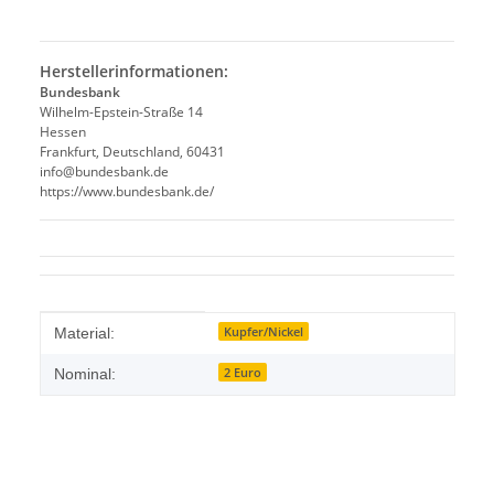
Herstellerinformationen:
Bundesbank
Wilhelm-Epstein-Straße 14
Hessen
Frankfurt, Deutschland, 60431
info@bundesbank.de
https://www.bundesbank.de/
Produkteigenschaft
Wert
Kupfer/Nickel
Material:
2 Euro
Nominal: