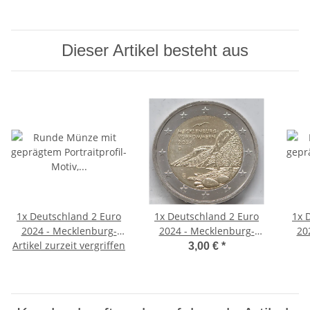
Dieser Artikel besteht aus
1x
Deutschland 2 Euro
1x
Deutschland 2 Euro
1x
2024 - Mecklenburg-
2024 - Mecklenburg-
20
Artikel zurzeit vergriffen
Vorpommern -
Vorpommern -
3,00 €
*
Königsstuhl - A*
Königsstuhl - D*