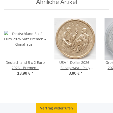
Ähnliche Artikel
Deutschland 5 x 2 Euro
USA 1 Dollar 2026 -
Groß
2026 - Bremen -
Sacagawea - Polly
202
Klimahaus Bremerhaven
Cooper - P - unc.
The 
13,90 €
*
3,00 €
*
- ADFGJ*
Vertrag widerrufen