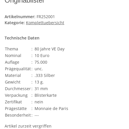
Originablister
Artikelnummer:
FR252001
Kategorie:
Komplettuebersicht
Technische Daten
Thema
:
80 Jahre VE Day
Nominal
:
10 Euro
Auflage
:
75.000
Prägequalität
:
unc.
Material
:
.333 Silber
Gewicht
:
13 g.
Durchmesser
:
31 mm
Verpackung
:
Blisterkarte
Zertifikat
:
nein
Prägestätte
:
Monnaie de Paris
Besonderheit
:
---
Artikel zurzeit vergriffen