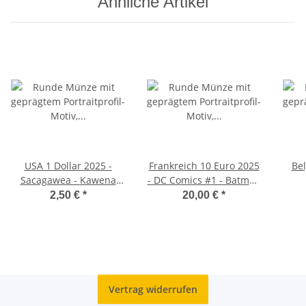
Ähnliche Artikel
USA 1 Dollar 2025 -
Frankreich 10 Euro 2025
Bel
Sacagawea - Kawena
- DC Comics #1 - Batman
Pukui - D - unc.
- in Originablister
Fr
2,50 €
*
20,00 €
*
n
Vertrag widerrufen