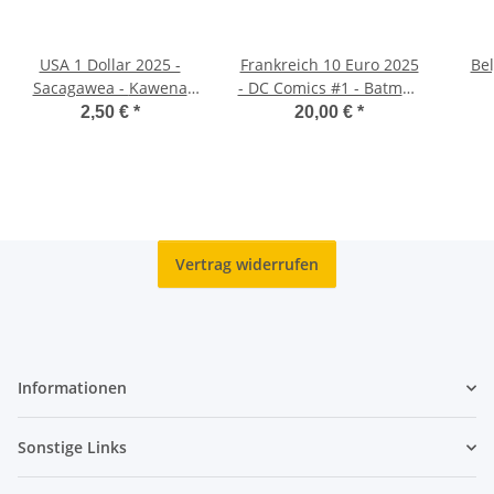
USA 1 Dollar 2025 -
Frankreich 10 Euro 2025
Bel
Sacagawea - Kawena
- DC Comics #1 - Batman
Pukui - D - unc.
- in Originablister
Fr
2,50 €
*
20,00 €
*
n
Vertrag widerrufen
Informationen
Sonstige Links