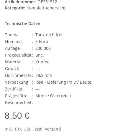
Artikelnummer:
OE251512
Kategorie:
Komplettuebersicht
Technische Daten
Thema
:
Tanz dich frei
Nominal
:
5 Euro
Auflage
:
200.000
Prägequalität
:
unc.
Material
:
Kupfer
Gewicht
:
---
Durchmesser
:
28,5 mm
Verpackung
:
lose - Lieferung im DV Beutel
Zertifikat
:
---
Prägestätte
:
Münze Österreich
Besonderheit
:
---
8,50 €
inkl. 19% USt. , zzgl.
Versand