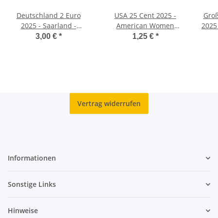
Deutschland 2 Euro
USA 25 Cent 2025 -
Groß
2025 - Saarland -
American Women
2025
Saarschleife - D*
Quarter #11 - Juliette G.
3,00 €
*
1,25 €
*
Low - P
Vertrag widerrufen
Informationen
Sonstige Links
Hinweise