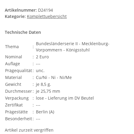
Artikelnummer:
D24194
Kategorie:
Komplettuebersicht
Technische Daten
Bundesländerserie II - Mecklenburg-
Thema
:
Vorpommern - Königsstuhl
Nominal
:
2 Euro
Auflage
:
---
Prägequalität
:
unc.
Material
:
Cu/Ni - Ni - Ni/Me
Gewicht
:
je 8,5 g.
Durchmesser
:
je 25,75 mm
Verpackung
:
lose - Lieferung im DV Beutel
Zertifikat
:
---
Prägestätte
:
Berlin (A)
Besonderheit
:
---
Artikel zurzeit vergriffen