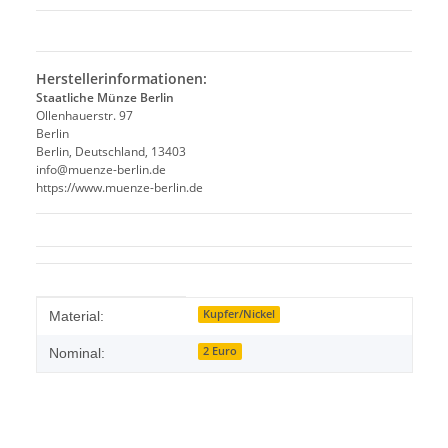
Herstellerinformationen:
Staatliche Münze Berlin
Ollenhauerstr. 97
Berlin
Berlin, Deutschland, 13403
info@muenze-berlin.de
https://www.muenze-berlin.de
Produkteigenschaft
Wert
Kupfer/Nickel
Material:
2 Euro
Nominal: