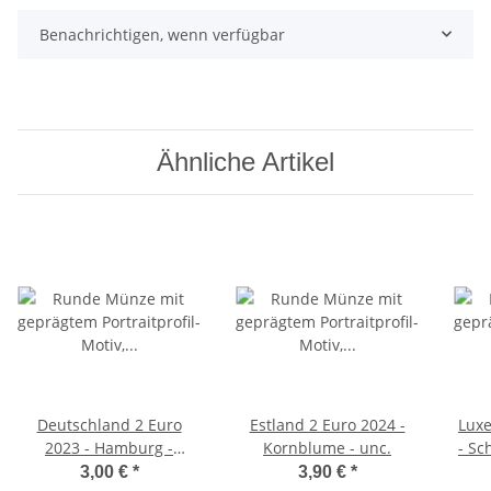
Benachrichtigen, wenn verfügbar
Ähnliche Artikel
Deutschland 2 Euro
Estland 2 Euro 2024 -
Lux
2023 - Hamburg -
Kornblume - unc.
- Sc
Elbphilharmonie - G*
3,00 €
*
3,90 €
*