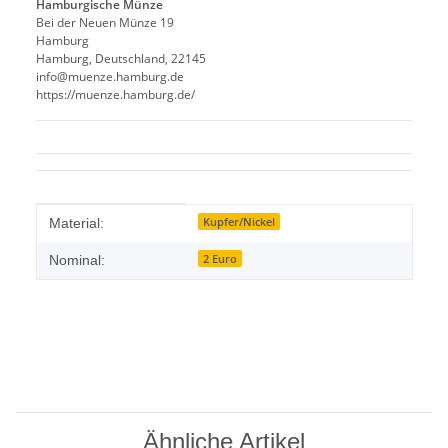
Hamburgische Münze
Bei der Neuen Münze 19
Hamburg
Hamburg, Deutschland, 22145
info@muenze.hamburg.de
https://muenze.hamburg.de/
Produkteigenschaft
Wert
Kupfer/Nickel
Material:
2 Euro
Nominal:
Ähnliche Artikel