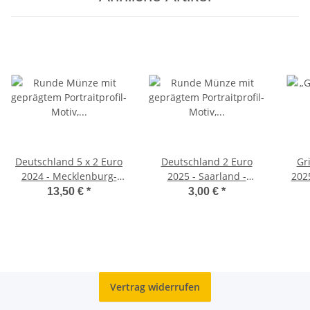
Deutschland 5 x 2 Euro
Deutschland 2 Euro
Gr
2024 - Mecklenburg-
2025 - Saarland -
202
Vorpommern -
Saarschleife - J*
13,50 €
*
3,00 €
*
Königsstuhl - ADFGJ*
Vertrag widerrufen