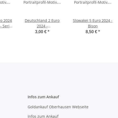
ro 2024
Deutschland 2 Euro
Slowakei 5 Euro 2024 -
- Serie
2024 -
Bison
ochen
Paulskirchenverfassung
3,00 €
*
8,50 €
*
- G*
Infos zum Ankauf
Goldankauf Oberhausen Webseite
Infos zum Ankauf