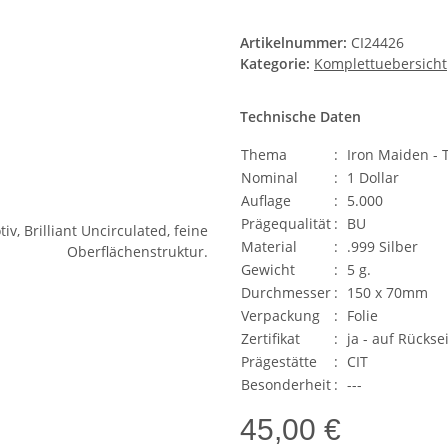
Artikelnummer:
CI24426
Kategorie:
Komplettuebersicht
Technische Daten
Thema
:
Iron Maiden - 
Nominal
:
1 Dollar
Auflage
:
5.000
Prägequalität
:
BU
Material
:
.999 Silber
Gewicht
:
5 g.
Durchmesser
:
150 x 70mm
Verpackung
:
Folie
Zertifikat
:
ja - auf Rückse
Prägestätte
:
CIT
Besonderheit
:
---
45,00 €