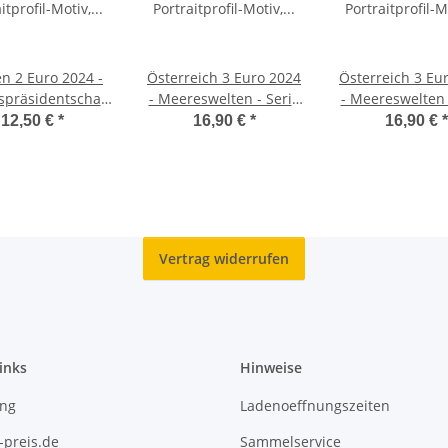
en 2 Euro 2024 -
Österreich 3 Euro 2024
Österreich 3 Eu
spräsidentschaft
- Meereswelten - Serie
- Meereswelten 
franz. Coincard
#7 - Doktorfisch
#9 - Stechr
12,50 €
*
16,90 €
*
16,90 €
*
Vertrag widerrufen
inks
Hinweise
ing
Ladenoeffnungszeiten
-preis.de
Sammelservice