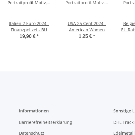
Italien 2 Euro 2024 -
USA 25 Cent 2024 -
Belgi
Finanzpolizei - BU
American Women
EU Rat
Quarter #9 - Celia Cruz
- in 
19,90 €
*
1,25 €
*
- S*
Informationen
Sonstige L
Barrierefreiheitserklärung
DHL Track
Datenschutz
Edelmetall