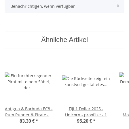
Benachrichtigen, wenn verfügbar
Ähnliche Artikel
Antigua & Barbuda EC8 -
Fiji 1 Dollar 2025 -
Rum Runner & Pirate - 2
Unicorn - prooflike - 1
Mou
Dollar 2025 - 1 oz.
Unze Silber
83,30 €
*
95,20 €
*