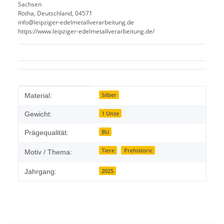
Sachsen
Rötha, Deutschland, 04571
info@leipziger-edelmetallverarbeitung.de
https://www.leipziger-edelmetallverarbeitung.de/
Produkteigenschaft
Wert
Silber
Material:
1 Unze
Gewicht:
BU
Prägequalität:
Tiere
Prehistoric
Motiv / Thema:
2025
Jahrgang: