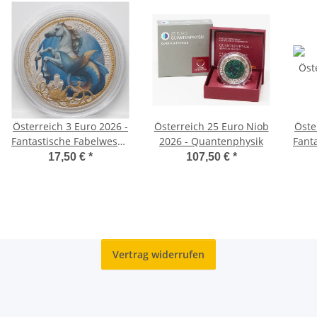
Österreich 3 Euro 2026 -
Österreich 25 Euro Niob
Öste
Fantastische Fabelwesen
2026 - Quantenphysik
Fant
#2 - Der Hippokamp
17,50 €
*
107,50 €
*
Vertrag widerrufen