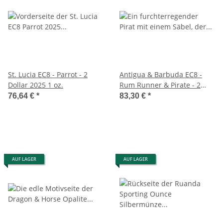
St. Lucia EC8 - Parrot - 2
Antigua & Barbuda EC8 -
Dollar 2025 1 oz.
Rum Runner & Pirate - 2
Dollar 2025 - 1 oz.
76,64 €
*
83,30 €
*
AUF LAGER
AUF LAGER