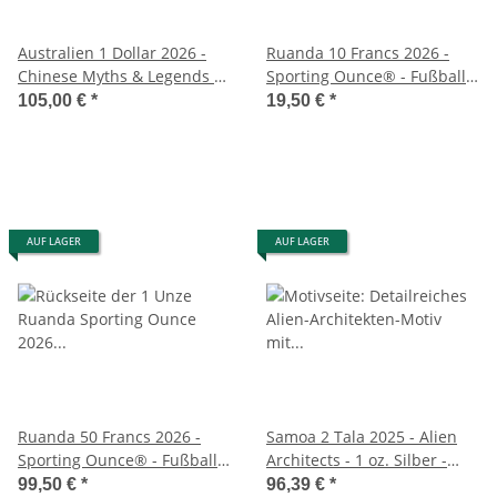
Australien 1 Dollar 2026 -
Ruanda 10 Francs 2026 -
Chinese Myths & Legends -
Sporting Ounce® - Fußball
Dragon & Horse - Opalite in
1/12 oz Silber
105,00 €
*
19,50 €
*
Kapsel
AUF LAGER
AUF LAGER
Ruanda 50 Francs 2026 -
Samoa 2 Tala 2025 - Alien
Sporting Ounce® - Fußball 1
Architects - 1 oz. Silber -
oz Silber
antique finish
99,50 €
*
96,39 €
*