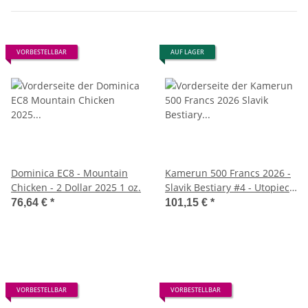
VORBESTELLBAR
AUF LAGER
Dominica EC8 - Mountain
Kamerun 500 Francs 2026 -
Chicken - 2 Dollar 2025 1 oz.
Slavik Bestiary #4 - Utopiec -
1oz Silber
76,64 €
*
101,15 €
*
VORBESTELLBAR
VORBESTELLBAR