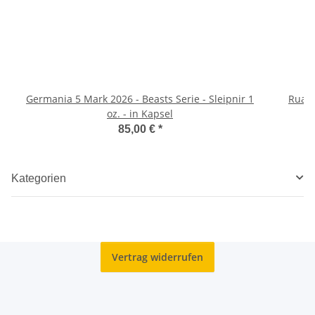
Germania 5 Mark 2026 - Beasts Serie - Sleipnir 1
Ruand
oz. - in Kapsel
85,00 €
*
Kategorien
Vertrag widerrufen