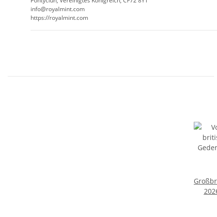
Pontyclun, Vereinigtes Königreich, CF72 8YT
info@royalmint.com
https://royalmint.com
Großbr
202
Ha