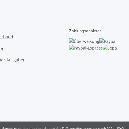
Zahlungsanbieter
en
lber Ausgaben
 im Namen markiert sind unterliegen der Differenzbesteuerung nach §25a UStG