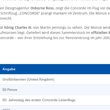
rten Designagentur
Osborne Ross
, zeigt die Concorde im Flug vor d
 Der Schriftzug „CONCORDE“ prangt markant im Zentrum. Die Münze
treicht.
tät
König Charles III.
von Martin Jennings zu sehen. Die Münze wird
fmünzen liegt. Geliefert wird dieses Sammlerstück im
offiziellen
ncorde – von ihrer Entstehung bis zur Pensionierung im Jahr 2003 – 
Angabe
Großbritannien (United Kingdom)
50 Pence
50. Jahrestag des ersten Concorde-Linienflugs