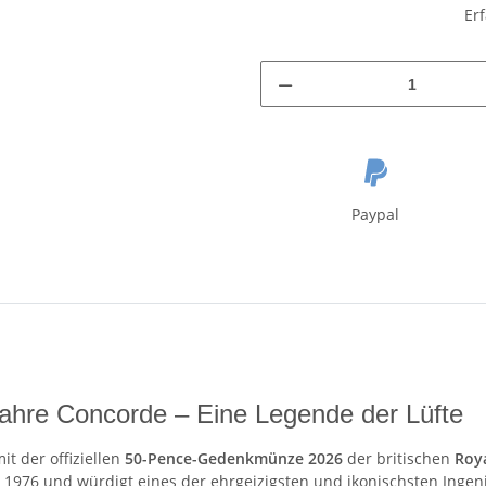
Er
Paypal
ahre Concorde – Eine Legende der Lüfte
it der offiziellen
50-Pence-Gedenkmünze 2026
der britischen
Roy
1976 und würdigt eines der ehrgeizigsten und ikonischsten Ingeni