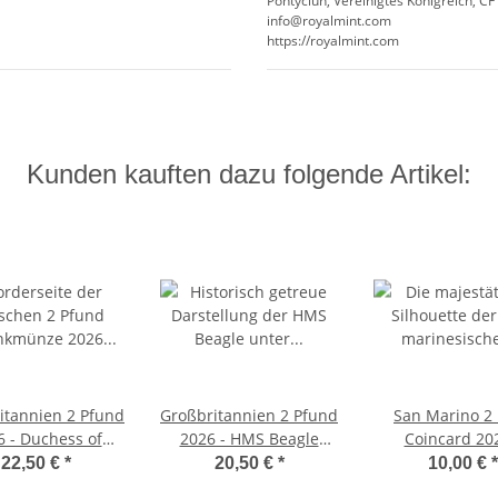
Pontyclun, Vereinigtes Königreich, CF
info@royalmint.com
https://royalmint.com
Kunden kauften dazu folgende Artikel:
itannien 2 Pfund
Großbritannien 2 Pfund
San Marino 2
6 - Duchess of
2026 - HMS Beagle
Coincard 202
milton Cu/Ni
Cu/Ni
Freiheitssta
22,50 €
*
20,50 €
*
10,00 €
*