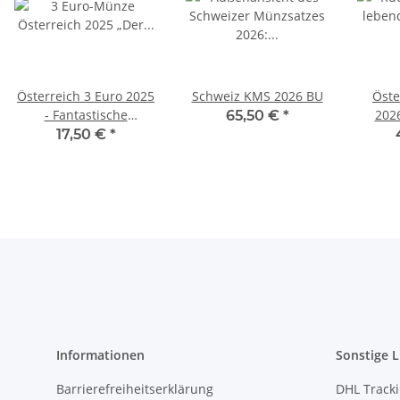
Österreich 3 Euro 2025
Schweiz KMS 2026 BU
Öste
- Fantastische
2026
65,50 €
*
Fabelwesen #1 - Der
Loden
17,50 €
*
Troll
Informationen
Sonstige L
Barrierefreiheitserklärung
DHL Track