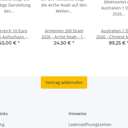
rreich 10 Euro
Armenien 200 Dram
Australien 1 D
 Aufjuchazn -
2026 - Arche Noah - 1/4
2026 - Chinese 
 (Silber hgh im
Unze Silber
Legends - Dra
45,00 €
*
24,50 €
*
89,25 €
Blister)
Horse
Vertrag widerrufen
inks
Hinweise
ing
Ladenoeffnungszeiten