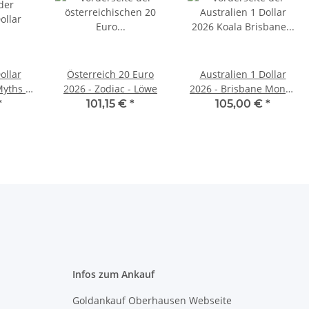
ollar
Österreich 20 Euro
Australien 1 Dollar
Myths &
2026 - Zodiac - Löwe
2026 - Brisbane Money
gon &
Expo ANDA special -
*
101,15 €
*
105,00 €
*
Koala
Infos zum Ankauf
Goldankauf Oberhausen Webseite