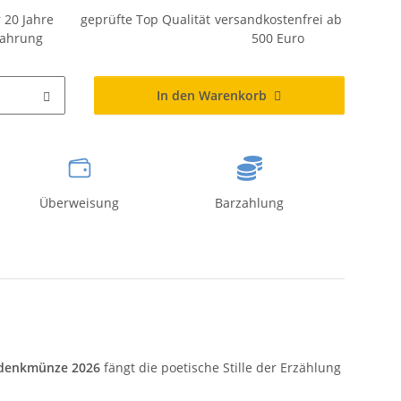
 20 Jahre
geprüfte Top Qualität
versandkostenfrei ab
fahrung
500 Euro
In den Warenkorb
Überweisung
Barzahlung
denkmünze 2026
fängt die poetische Stille der Erzählung