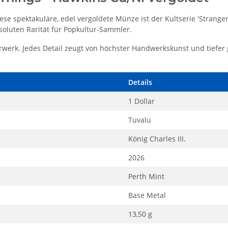
ese spektakuläre, edel vergoldete Münze ist der Kultserie 'Strange
bsoluten Rarität für Popkultur-Sammler.
werk. Jedes Detail zeugt von höchster Handwerkskunst und tiefer 
Details
1 Dollar
Tuvalu
König Charles III.
2026
Perth Mint
Base Metal
13,50 g