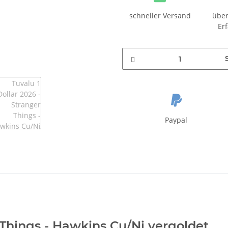
schneller Versand
über
Er
Paypal
r Things - Hawkins Cu/Ni vergoldet