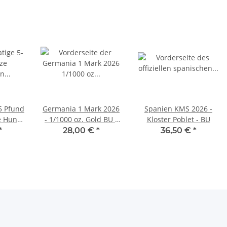
5 Pfund
Germania 1 Mark 2026
Spanien KMS 2026 -
e Hunt
- 1/1000 oz. Gold BU -
Kloster Poblet - BU
Safepack
*
28,00 €
*
36,50 €
*