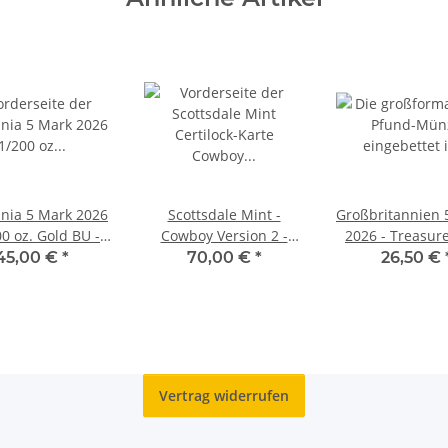
nia 5 Mark 2026
Scottsdale Mint -
Großbritannien 
00 oz. Gold BU -
Cowboy Version 2 -
2026 - Treasur
Safepack
1/100 oz Gold in
BU
45,00 €
*
70,00 €
*
26,50 €
Certilock Card
Vertrag widerrufen