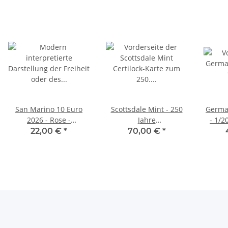
San Marino 10 Euro
Scottsdale Mint - 250
Germa
2026 - Rose -
Jahre
- 1/2
"Repubblica di San
Unabhängigkeitserklärung
22,00 €
*
70,00 €
*
Marino" Cu/Ni
USA 1/100 oz Gold in
Certilock Card