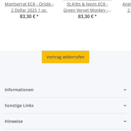
Montserrat EC8 - Oriole -
St.Kitts & Nevis EC8 -
Angu
2 Dollar 2025 1 oz.
Green Vervet Monkey - 2
2
Dollar 2025 - 1 oz.
83,30 €
*
83,30 €
*
Vertrag widerrufen
Informationen
Sonstige Links
Hinweise