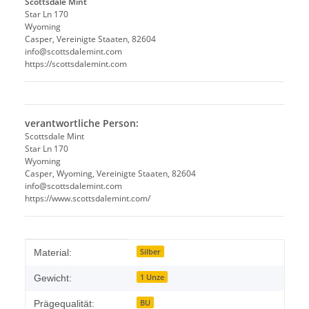
Scottsdale Mint
Star Ln 170
Wyoming
Casper, Vereinigte Staaten, 82604
info@scottsdalemint.com
https://scottsdalemint.com
verantwortliche Person:
Scottsdale Mint
Star Ln 170
Wyoming
Casper, Wyoming, Vereinigte Staaten, 82604
info@scottsdalemint.com
https://www.scottsdalemint.com/
Produkteigenschaft
Wert
Silber
Material:
1 Unze
Gewicht:
BU
Prägequalität: