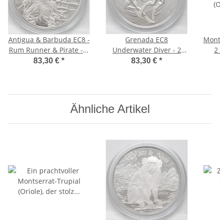
Antigua & Barbuda EC8 -
Grenada EC8
Monts
Rum Runner & Pirate - 2
Underwater Diver - 2
2
Dollar 2025 - 1 oz.
Dollar 2025 - 1 oz.
83,30 €
*
83,30 €
*
Ähnliche Artikel