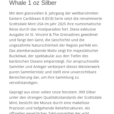
Whale 1 oz Silber
Mit dem glanzvollen 8. Jahrgang der weltberühmten
Eastern Caribbean 8 (EC8) Serie setzt die renommierte
Scottsdale Mint USA im Jahr 2025 ihre numismatische
Reise durch das Inselparadies fort. Diese exklusive
Ausgabe ist St. Vincent & The Grenadines gewidmet
und fängt den Geist, die Geschichte und die
ungezähmte Naturschönheit der Region perfekt ein.
Das atemberaubende Motiv zeigt Ein majestätischer
Buckelwal, der spektakulär aus den Tiefen des
karibischen Ozeans emporsteigt. Für anspruchsvolle
Sammler und Anleger verkörpert dieses Meisterwerk
puren Sammlerstolz und stellt eine unverzichtbare
Bereicherung dar, um Ihre Sammlung zu
vervollständigen.
Geprägt aus einer vollen Unze feinstem .999 Silber
unter den strengen Qualitätsstandards der Scottsdale
Mint, besticht die Münze durch eine makellose
Präzision und tiefgehende Reliefstrukturen. Als
offizielles gesetzliches Zahlungsmittel der acht