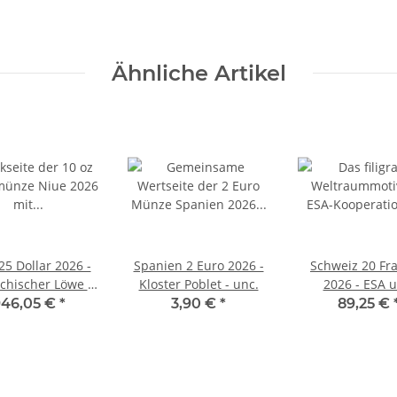
Ähnliche Artikel
25 Dollar 2026 -
Spanien 2 Euro 2026 -
Schweiz 20 Fr
chischer Löwe -
Kloster Poblet - unc.
2026 - ESA u
0 oz. silber
46,05 €
*
3,90 €
*
89,25 €