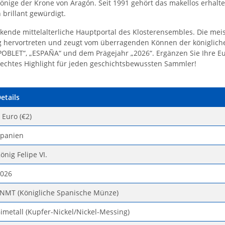
Könige der Krone von Aragón. Seit 1991 gehört das makellos erhal
brillant gewürdigt.
uckende mittelalterliche Hauptportal des Klosterensembles. Die meis
ig hervortreten und zeugt vom überragenden Können der königli
POBLET“, „ESPAÑA“ und dem Prägejahr „2026“. Ergänzen Sie Ihre 
n echtes Highlight für jeden geschichtsbewussten Sammler!
etails
 Euro (€2)
panien
önig Felipe VI.
026
NMT (Königliche Spanische Münze)
imetall (Kupfer-Nickel/Nickel-Messing)