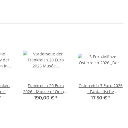
anken
Frankreich 20 Euro
Österreich 3 Euro 2026
nc.
2026 - Musee d´Orsay -
- Fantastische
Silber PP
Fabelwesen #2 - Der
*
190,00 €
*
17,50 €
*
Hippokamp