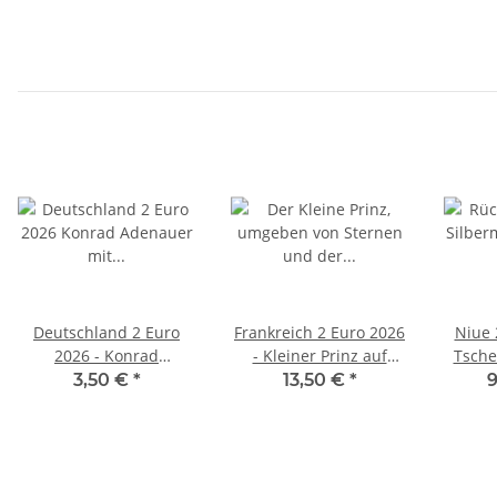
Deutschland 2 Euro
Frankreich 2 Euro 2026
Niue 
2026 - Konrad
- Kleiner Prinz auf
Tsche
Adenauer - F*
Wolke - BU
1
3,50 €
*
13,50 €
*
9