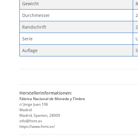
Gewicht
8
Durchmesser
Randschrift
2
Serie
Auflage
5
Herstellerinformationen:
Fábrica Nacional de Moneda y Timbre
c/ Jorge Juan 106
Madrid
Madrid, Spanien, 28009
info@fnmt.es
https://www.fnmt.es/