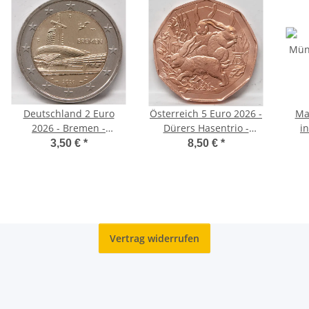
Deutschland 2 Euro
Österreich 5 Euro 2026 -
Mal
2026 - Bremen -
Dürers Hasentrio -
in
Klimahaus Bremerhaven
Kupfer, unc.
3,50 €
*
8,50 €
*
- F*
Vertrag widerrufen