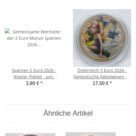
Spanien 2 Euro 2026 -
Österreich 3 Euro 2026 -
Kloster Poblet - unc.
Fantastische Fabelwesen #3
- Die Elfe
3,90 €
*
17,50 €
*
Ähnliche Artikel