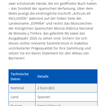
zwei schützende Hände, die ein geöffnetes Buch halten
– das Sinnbild der spanischen Verfassung. Über dem
Motiv prangt die eindringliche Inschrift „Artículo 49
INCLUSIÓN“, während auf der linken Seite der
Landesname „ESPAÑA“ und rechts das Münzzeichen
der Königlichen Spanischen Münze (Fábrica Nacional
de Moneda y Timbre, das gekrönte M) sowie das
Ausgabejahr 2026 zu sehen sind. Sichern Sie sich
dieses zeitlos relevante Sammlerstück in makellos
unzirkulierter Prägequalität für Ihre Sammlung und
setzen Sie ein klares Statement für den Abbau von
Barrieren!
Technische
Details
Daten
Nominal
2 Euro (€2)
Land
Spanien
Regent
König Felipe VI.