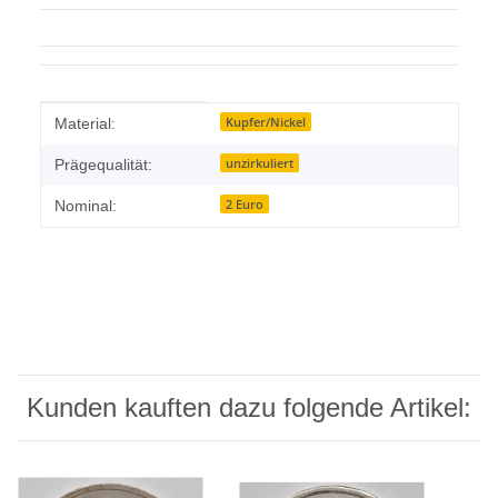
Produkteigenschaft
Wert
Kupfer/Nickel
Material:
unzirkuliert
Prägequalität:
2 Euro
Nominal:
Kunden kauften dazu folgende Artikel: