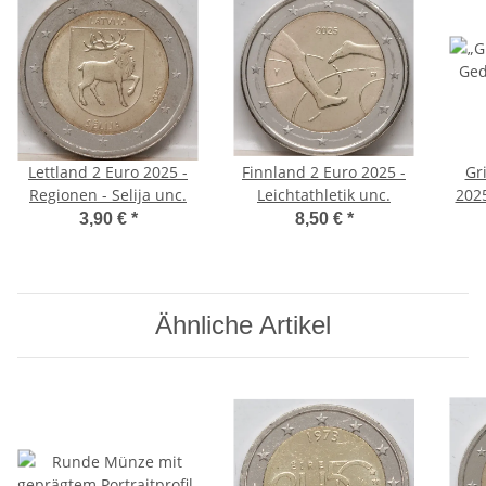
Lettland 2 Euro 2025 -
Finnland 2 Euro 2025 -
Gr
Regionen - Selija unc.
Leichtathletik unc.
2025
3,90 €
*
8,50 €
*
Ähnliche Artikel