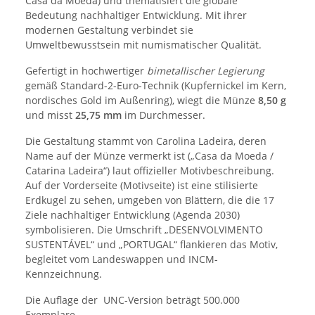
Casa da Moeda) und thematisiert die globale
Bedeutung nachhaltiger Entwicklung. Mit ihrer
modernen Gestaltung verbindet sie
Umweltbewusstsein mit numismatischer Qualität.
Gefertigt in hochwertiger
bimetallischer Legierung
gemäß Standard-2-Euro-Technik (Kupfernickel im Kern,
nordisches Gold im Außenring), wiegt die Münze
8,50 g
und misst
25,75 mm
im Durchmesser.
Die Gestaltung stammt von Carolina Ladeira, deren
Name auf der Münze vermerkt ist („Casa da Moeda /
Catarina Ladeira“) laut offizieller Motivbeschreibung.
Auf der Vorderseite (Motivseite) ist eine stilisierte
Erdkugel zu sehen, umgeben von Blättern, die die 17
Ziele nachhaltiger Entwicklung (Agenda 2030)
symbolisieren. Die Umschrift „DESENVOLVIMENTO
SUSTENTÁVEL“ und „PORTUGAL“ flankieren das Motiv,
begleitet vom Landeswappen und INCM-
Kennzeichnung.
Die Auflage der UNC-Version beträgt 500.000
Exemplare.