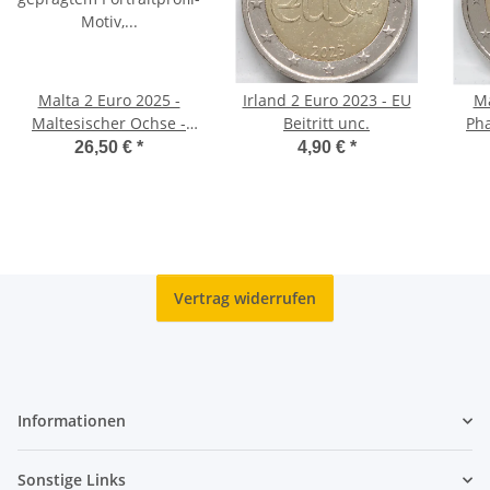
Malta 2 Euro 2025 -
Irland 2 Euro 2023 - EU
Ma
Maltesischer Ochse -
Beitritt unc.
Ph
Coincard
26,50 €
*
4,90 €
*
Vertrag widerrufen
Informationen
Sonstige Links