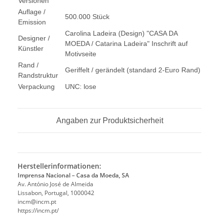
Versionen
Auflage /
500.000 Stück
Emission
Carolina Ladeira (Design) "CASA DA
Designer /
MOEDA / Catarina Ladeira" Inschrift auf
Künstler
Motivseite
Rand /
Geriffelt / gerändelt (standard 2-Euro Rand)
Randstruktur
Verpackung
UNC: lose
Angaben zur Produktsicherheit
Herstellerinformationen:
Imprensa Nacional – Casa da Moeda, SA
Av. António José de Almeida
Lissabon, Portugal, 1000042
incm@incm.pt
https://incm.pt/