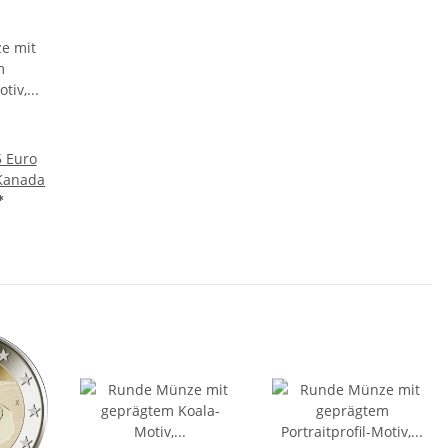
5 Euro
 Kanada
*