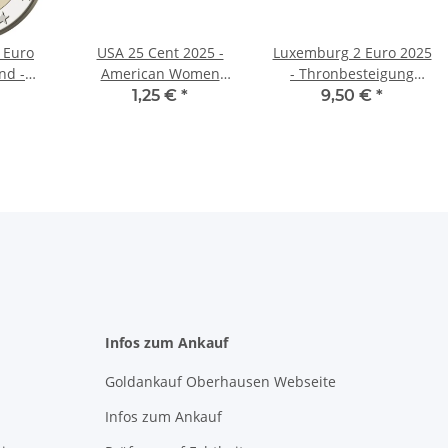
 Euro
USA 25 Cent 2025 -
Luxemburg 2 Euro 2025
nd -
American Women
- Thronbesteigung
- D*
Quarter #11 - Juliette G.
Henri - unc.
1,25 €
*
9,50 €
*
Low - S
Infos zum Ankauf
Goldankauf Oberhausen Webseite
Infos zum Ankauf