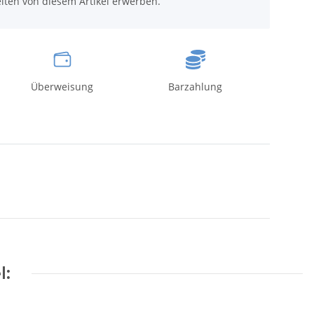
iten von diesem Artikel erwerben.
Überweisung
Barzahlung
l: