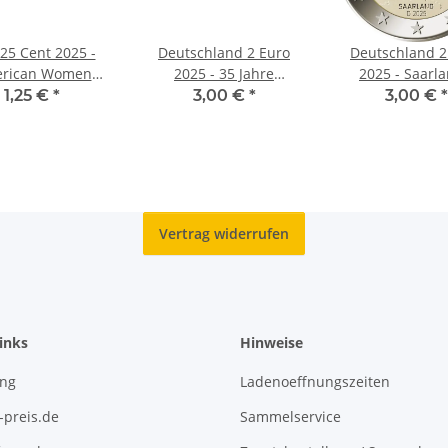
25 Cent 2025 -
Deutschland 2 Euro
Deutschland 2
rican Women
2025 - 35 Jahre
2025 - Saarla
r #12 - Dr. Vera
Deutsche Einheit A
Saarschleife 
1,25 €
*
3,00 €
*
3,00 €
*
Rubin - D
unc.*
Vertrag widerrufen
inks
Hinweise
ing
Ladenoeffnungszeiten
-preis.de
Sammelservice