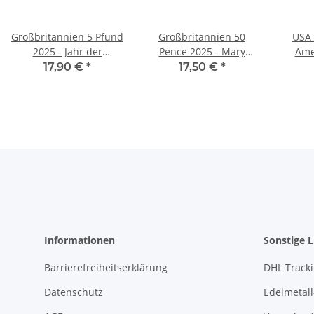
Großbritannien 5 Pfund
Großbritannien 50
USA 
2025 - Jahr der
Pence 2025 - Mary
Ame
Schlange - BU
Poppins
Quarte
17,90 €
*
17,50 €
*
Informationen
Sonstige L
Barrierefreiheitserklärung
DHL Track
Datenschutz
Edelmetall