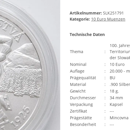
Artikelnummer:
SLK251791
Kategorie:
10 Euro Muenzen
Technische Daten
100. Jahre
Thema
:
Territoriu
der Slowa
Nominal
:
10 Euro
Auflage
:
20.000 - 
Prägequalität
:
BU
Material
:
.900 Silbe
Gewicht
:
18 g.
Durchmesser
:
34 mm
Verpackung
:
Kapsel
Zertifikat
:
---
Prägestätte
:
Mincovna
Besonderheit
:
---