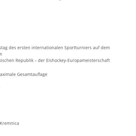
stag des ersten internationalen Sportturniers auf dem
m
kischen Republik – der Eishockey-Europameisterschaft
maximale Gesamtauflage
r
 Kremnica